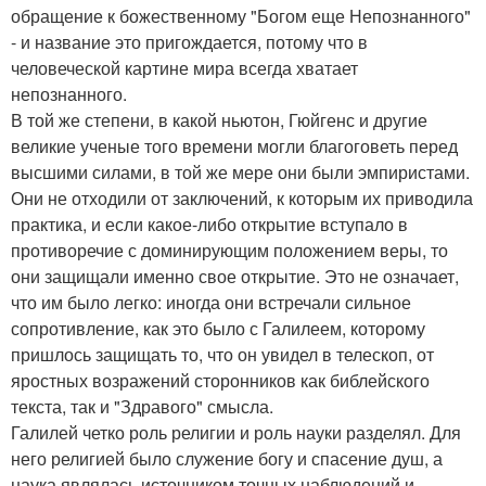
обращение к божественному "Богом еще Непознанного"
- и название это пригождается, потому что в
человеческой картине мира всегда хватает
непознанного.
В той же степени, в какой ньютон, Гюйгенс и другие
великие ученые того времени могли благоговеть перед
высшими силами, в той же мере они были эмпиристами.
Они не отходили от заключений, к которым их приводила
практика, и если какое-либо открытие вступало в
противоречие с доминирующим положением веры, то
они защищали именно свое открытие. Это не означает,
что им было легко: иногда они встречали сильное
сопротивление, как это было с Галилеем, которому
пришлось защищать то, что он увидел в телескоп, от
яростных возражений сторонников как библейского
текста, так и "Здравого" смысла.
Галилей четко роль религии и роль науки разделял. Для
него религией было служение богу и спасение душ, а
наука являлась источником точных наблюдений и