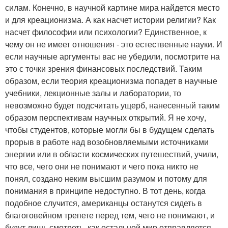
силам. Конечно, в научной картине мира найдется место
и для креационизма. А как насчет истории религии? Как
насчет философии или психологии? Единственное, к
чему он не имеет отношения - это естественные науки. И
если научные аргументы вас не убедили, посмотрите на
это с точки зрения финансовых последствий. Таким
образом, если теория креационизма попадет в научные
учебники, лекционные залы и лаборатории, то
невозможно будет подсчитать ущерб, нанесенный таким
образом перспективам научных открытий. Я не хочу,
чтобы студентов, которые могли бы в будущем сделать
прорыв в работе над возобновляемыми источниками
энергии или в области космических путешествий, учили,
что все, чего они не понимают и чего пока никто не
понял, создано неким высшим разумом и потому для
понимания в принципе недоступно. В тот день, когда
подобное случится, американцы останутся сидеть в
благоговейном трепете перед тем, чего не понимают, и
будут лишь смотреть, как остальной мир отправляется