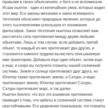
правыми в своих объяснениях, о боге и не вспоминали.
Исаак ньютон - один из величайших умов, которых видел
этот мир. Его законы механики и закон всемирного
тяготения объясняют природные явления, которые до
этого тысячелетиями ускользали от понимания
философов. Закон тяготения ньютона позволяет вам
рассчитать силу притяжения между двумя любыми
объектами. Лишь в том случае, если добавить третий
объект, то каждый из них притягивает два других, и
становится намного труднее вычислить описываемую
ими траекторию. Добавьте еще один объект, затем еще,
и еще, и скоро вы получите планеты нашей солнечной
системы. Земля и солнце притягивают друг друга, но
Юпитер также притягивает землю, и Сатурн, и марс
притягивают землю, Юпитер притягивает Сатурн,
Сатурн притягивает марс, и так далее.
Ньютон боялся, что все это взаимное притяжение
приведет к тому, что орбиты в солнечной системе станут
неустойчивыми. Его уравнения показывали, что планеты