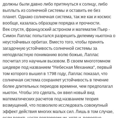
должны были давно либо притянуться к солнцу, либо
выплыть из солнечной системы и оставить ее без
планет. Однако солнечная система, так же как и космос
вообще, казалась образцом порядка и прочности.
Век спустя, французский астроном и математик Пьер -
Симон Лаплас попытался разрешить дилемму ньютона о
неустойчивых орбитах. Вместо того, чтобы принять
загадочную устойчивость солнечной системы за
неподвластную пониманию волю божью, Лаплас
посчитал это научным вызовом. В своем многотомном
шедевре под названием "Небесная Механика", первый
том которого вышел в 1798 году, Лаплас показал, что
солнечная система сохраняет устойчивость в течение
более длительных периодов времени, чем предполагал
ньютон. Чтобы это сделать, он ввел новый вид
математических расчетов под названием теория
возмущений, что позволило исследовать совокупный
эффект действия многих малых сил. Лишь в том случае,
если верить часто повторяемым, хотя и, вероятно,