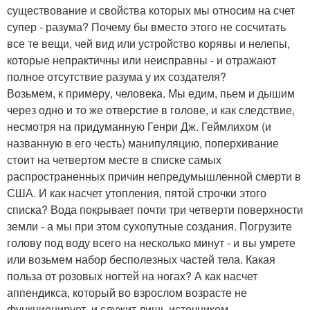
существование и свойства которых мы относим на счет
супер - разума? Почему бы вместо этого не сосчитать
все те вещи, чей вид или устройство корявы и нелепы,
которые непрактичны или неисправны - и отражают
полное отсутствие разума у их создателя?
Возьмем, к примеру, человека. Мы едим, пьем и дышим
через одно и то же отверстие в голове, и как следствие,
несмотря на придуманную Генри Дж. Геймлихом (и
названную в его честь) манипуляцию, поперхивание
стоит на четвертом месте в списке самых
распространенных причин непредумышленной смерти в
США. И как насчет утопления, пятой строчки этого
списка? Вода покрывает почти три четверти поверхности
земли - а мы при этом сухопутные создания. Погрузите
голову под воду всего на несколько минут - и вы умрете
или возьмем набор бесполезных частей тела. Какая
польза от розовых ногтей на ногах? А как насчет
аппендикса, который во взрослом возрасте не
функционирует, и служит лишь источником