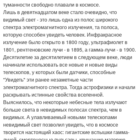
туманности свободно плавали в космосе.
Лишь в девятнадцатом веке стало очевидно, что
видимый свет - это лишь одна из полос широкого
спектра электромагнитного излучения, та полоса,
которую способен увидеть человек. Инфракрасное
излучение было открыто в 1800 году, ультрафиолет в
1801, рентгеновские лучи - в 1895, а гамма-лучи - в 1900.
Десятилетие за десятилетием в следующем веке, люди
начинали использовать все новые и новые виды
телескопов, у которых были датчики, способные
"Увидеть" эти ранее незаметные части
электромагнитного спектра. Тогда астрофизики и начали
раскрывать истинные свойства вселенной.
Выяснилось, что некоторые небесные тела излучают
больше света в невидимых полосах спектра, чем в
видимых. А улавливаемый новыми телескопами
невидимый свет позволил увидеть, что в космосе
творится настоящий хаос: гигантские вспышки гамма-
лучей, смертоносные пульсары, крушащие материю