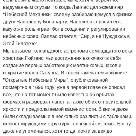
выдуманным слухам, то когда Лаплас дал экземпляр
"Небесной Механики" своему разбирающемуся в физике
другу Наполеону Бонапарту, Наполеон спросил его,
какую же роль играет бог в создании и регулировании
небесных сфер. Лаплас ответил: "Сир, я не Нуждаюсь в
Этой Гипотезе".
Мы возьмем голландского астронома семнадцатого века
христиан Гюйгенс, чьи достижения включают в себя
создание первых работающих маятниковых часов и
открытие колец Сатурна. В своей замечательной книге
"Открытые Небесные Миры", опубликованной
посмертно в 1696 году, уже в первой главе он описал
все, что на тот момент было известно об орбитах,
формах и размерах планет, а также об их относительной
яркости и предполагаемой каменистости. В книге даже
были складываемые в несколько раз листы с таблицами,
иллюстрирующими структуру солнечной системы. Бог тут
даже не упоминался, хотя тогда, почти за век до