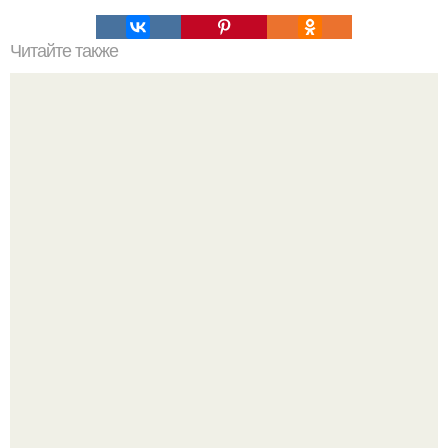
Читайте также
Пальцы гнутся в обратную сторону. Почему некоторые
люди умеют выгибать палец в обратную сторону?