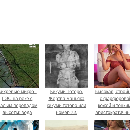
Вихревые микро -
Кикуми Тоторо.
Высокая, стройн
ГЭС на реке с
Жертва маньяка
с фарфорово
алым перепадом
кикуми тоторо или
кожей и тонки
высоты: вода
номер 72.
аристократичн
закручивается в
чертами, эль
етонной камере и
выглядит так, б