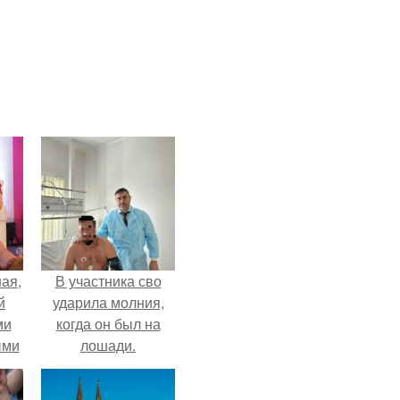
ая,
В участника сво
й
ударила молния,
ми
когда он был на
ыми
лошади.
удто