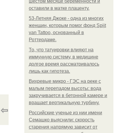
шестом месяце беременности и
оставили в матке плаценту.
53-Летняя Джоке - одна из многих
женщин, которым помог фонд Spijt
van Tattoo, основанный в
Роттердаме.
То, что татуировки влияют на
иммунную систему, в медицине
долгое время рассматривалось
лишь как гипотеза.
Вихревые микро - ГЭС на реке с
малым перепадом высоты: вода
закручивается в бетонной камере и
вращает вертикальную турбину.
⇦
Российские ученые из нии имени
Семашко выяснили: скорость
старения напрямую зависит от