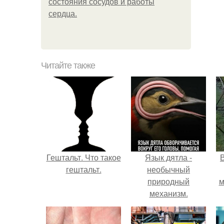
состояния сосудов и работы
сердца.
Читайте также
Гештальт. Что такое
Язык дятла -
гештальт.
необычный
природный
м
механизм.
б