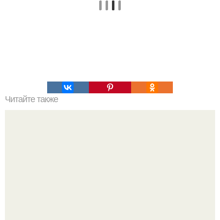
Читайте также
Мифические птицы. В мифологии разных стран большое
место занимают образы птиц.