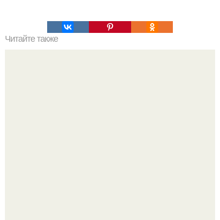
Читайте также
Компания Altaeros Energies разработала что-то среднее
между дирижаблем и ветряной мельницей.