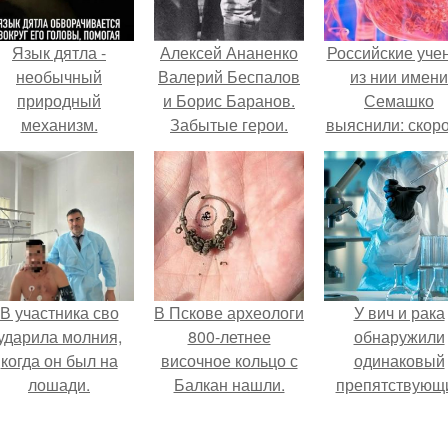
Язык дятла -
Алексей Ананенко
Российские уче
необычный
Валерий Беспалов
из нии имени
природный
и Борис Баранов.
Семашко
механизм.
Забытые герои.
выяснили: скоро
Чернобыльские
старения напря
дайверы.
зависит от
состояния сосу
и работы сердц
В участника сво
В Пскове археологи
У вич и рака
ударила молния,
800-летнее
обнаружили
когда он был на
височное кольцо с
одинаковый
лошади.
Балкан нашли.
препятствующ
лечению механи