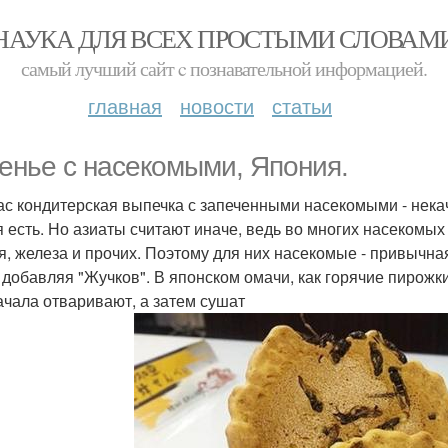
НАУКА ДЛЯ ВСЕХ ПРОСТЫМИ СЛОВАМ
самый лучший сайт c познавательной информацией.
главная
новости
статьи
енье с насекомыми, Япония.
ас кондитерская выпечка с запеченными насекомыми - некач
я есть. Но азиаты считают иначе, ведь во многих насекомых
я, железа и прочих. Поэтому для них насекомые - привычна
, добавляя "Жучков". В японском омачи, как горячие пирожк
ачала отваривают, а затем сушат