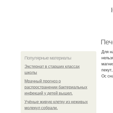
Печ
Для н
нельз
Популярные материалы
магни
Экстернат в старших классах
пекут
школы
Ос сн
Мрачный прогноз о
распространении бактериальных
инфекций у детей вышел.
Учёные живую клетку из неживых
молекул собрали.