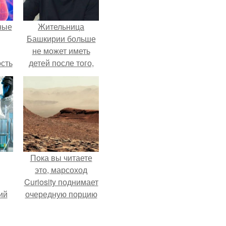
ные
Жительница
Башкирии больше
не может иметь
сть
детей после того,
мую
как медики сделали
ей аборт на шестом
дов
месяце
а.
беременности и
оставили в матке
плаценту.
Пока вы читаете
это, марсоход
Curiosity поднимает
ий
очередную порцию
зм.
красной пыли. 6.