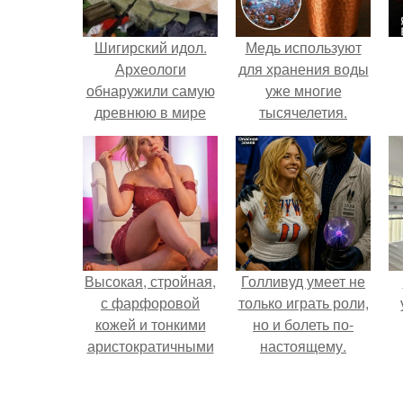
Шигирский идол.
Медь используют
Археологи
для хранения воды
обнаружили самую
уже многие
древнюю в мире
тысячелетия.
деревянную
скульптуру во
время раскопок
болота в западной
Сибири в конце XIX
века.
Высокая, стройная,
Голливуд умеет не
с фарфоровой
только играть роли,
кожей и тонкими
но и болеть по-
аристократичными
настоящему.
чертами, эль
выглядит так, будто