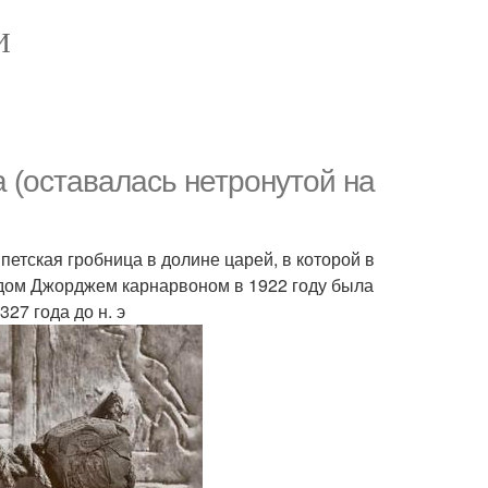
И
а (оставалась нетронутой на
ипетская гробница в долине царей, в которой в
рдом Джорджем карнарвоном в 1922 году была
27 года до н. э