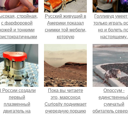
ысокая, стройная,
Русский живущий в
Голливуд умеет
с фарфоровой
Америки показал
только играть р
кожей и тонкими
снимки той мебели,
но и болеть по
ристократичными
которую
настоящему.
чертами, эль
выбрасывают
ыглядит так, будто
американцы на
сошла с полотна
помойку.
художника.
В России создали
Пока вы читаете
Опоссум -
первый
это, марсоход
единственны
плазменный
Curiosity поднимает
сумчатый
двигатель на
очередную порцию
обитатель севе
криптоне.
красной пыли. 6.
америки.