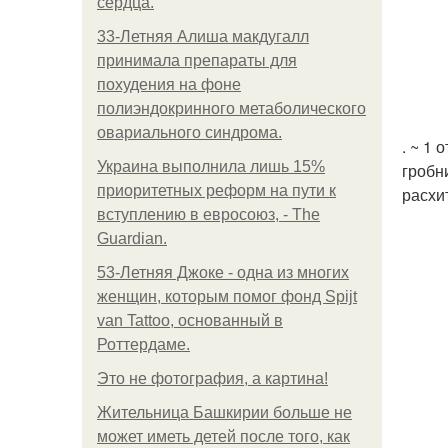
сердца.
33-Летняя Алиша макдугалл
принимала препараты для
похудения на фоне
полиэндокринного метаболического
овариального синдрома.
. ~ 1
Украина выполнила лишь 15%
гробн
приоритетных реформ на пути к
расхи
вступлению в евросоюз, - The
Guardian.
53-Летняя Джоке - одна из многих
женщин, которым помог фонд Spijt
van Tattoo, основанный в
Роттердаме.
Это не фотография, а картина!
Жительница Башкирии больше не
может иметь детей после того, как