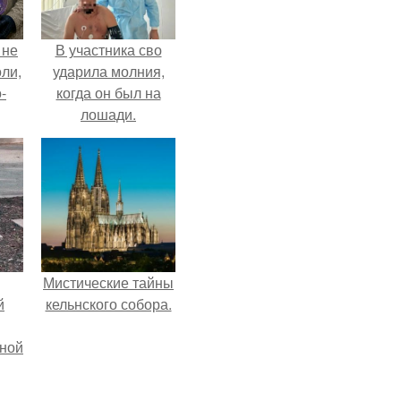
 не
В участника сво
оли,
ударила молния,
-
когда он был на
лошади.
Мистические тайны
й
кельнского собора.
рной