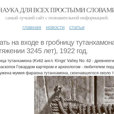
НАУКА ДЛЯ ВСЕХ ПРОСТЫМИ СЛОВАМ
самый лучший сайт c познавательной информацией.
главная
новости
статьи
ать на входе в гробницу тутанхамон
тяжении 3245 лет), 1922 год.
ица тутанхамона (Kv62 англ. Kings' Valley No. 62 - древнеег
раскопок Говардом картером и археологом - любителем ло
ужена мумия фараона тутанхамона, скончавшегося около 13