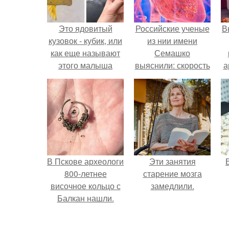
Это ядовитый
Российские ученые
В
кузовок - кубик, или
из нии имени
как еще называют
Семашко
этого малыша
выяснили: скорость
а
"Рыба - Коробка".
старения напрямую
зависит от
в
состояния сосудов
и работы сердца.
В Пскове археологи
Эти занятия
800-летнее
старение мозга
височное кольцо с
замедлили.
Балкан нашли.