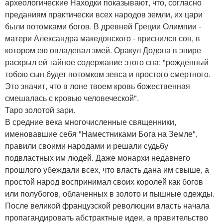
археологические Находки показывают, что, согласно
преданиям практически всех народов земли, их цари
были потомками богов. В древней Греции Олимпии -
матери Александра македонского - приснился сон, в
котором ею овладевал змей. Оракул Додона в эпире
раскрыл ей тайное содержание этого сна: "рожденный
тобою сын будет потомком зевса и простого смертного.
Это значит, что в лоне твоем кровь божественная
смешалась с кровью человеческой".
Таро золотой зари.
В средние века многочисленные священники,
именовавшие себя "Наместниками Бога на Земле",
правили своими народами и решали судьбу
подвластных им людей. Даже монархи недавнего
прошлого убеждали всех, что власть дана им свыше, а
простой народ воспринимал своих королей как богов
или полубогов, облаченных в золото и пышные одежды.
После великой французской революции власть начала
пропагандировать абстрактные идеи, а правительство