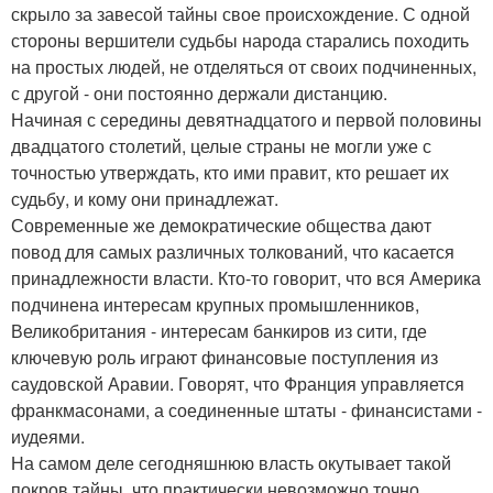
скрыло за завесой тайны свое происхождение. С одной
стороны вершители судьбы народа старались походить
на простых людей, не отделяться от своих подчиненных,
с другой - они постоянно держали дистанцию.
Начиная с середины девятнадцатого и первой половины
двадцатого столетий, целые страны не могли уже с
точностью утверждать, кто ими правит, кто решает их
судьбу, и кому они принадлежат.
Современные же демократические общества дают
повод для самых различных толкований, что касается
принадлежности власти. Кто-то говорит, что вся Америка
подчинена интересам крупных промышленников,
Великобритания - интересам банкиров из сити, где
ключевую роль играют финансовые поступления из
саудовской Аравии. Говорят, что Франция управляется
франкмасонами, а соединенные штаты - финансистами -
иудеями.
На самом деле сегодняшнюю власть окутывает такой
покров тайны, что практически невозможно точно