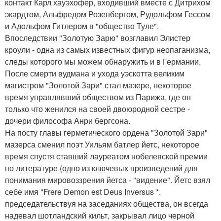
контакт Карл хауэхофер, входивший вместе с Дитрихом
экардтом, Альфредом Розенбергом, Рудольфом Гессом
и Адольфом Гитлером в "общество Туле".
Впоследствии "Золотую Зарю" возглавил Элистер
кроули - одна из самых известных фигур неопаганизма,
следы которого мы можем обнаружить и в Германии.
После смерти вудмана и ухода уэскотта великим
магистром "Золотой Зари" стал мазере, некоторое
время управлявший обществом из Парижа, где он
только что женился на своей двоюродной сестре -
дочери философа Анри бергсона.
На посту главы герметического ордена "Золотой Зари"
мазерса сменил поэт Уильям батлер йетс, некоторое
время спустя ставший лауреатом нобелевской премии
по литературе (одно из ключевых произведений для
понимания мировоззрения йетса - "видение". Йетс взял
себе имя "Frere Demon est Deus Inversus *.
председательствуя на заседаниях общества, он всегда
надевал шотландский кильт, закрывал лицо черной