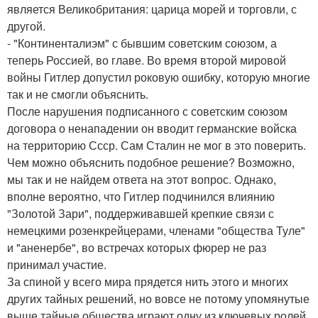
является Великобритания: царица морей и торговли, с
другой.
- "Континенталиэм" с бывшим советским союзом, а
теперь Россией, во главе. Во время второй мировой
войны Гитлер допустил роковую ошибку, которую многие
так и не смогли объяснить.
После нарушения подписанного с советским союзом
договора о ненападении он вводит германские войска
на территорию Ссср. Сам Сталин не мог в это поверить.
Чем можно объяснить подобное решение? Возможно,
мы так и не найдем ответа на этот вопрос. Однако,
вполне вероятно, что Гитлер подчинился влиянию
"Золотой Зари", поддерживавшей крепкие связи с
немецкими розенкрейцерами, членами "общества Туле"
и "аненербе", во встречах которых фюрер не раз
принимал участие.
За спиной у всего мира прядется нить этого и многих
других тайных решений, но вовсе не потому упомянутые
выше тайные общества играют одну из ключевых ролей