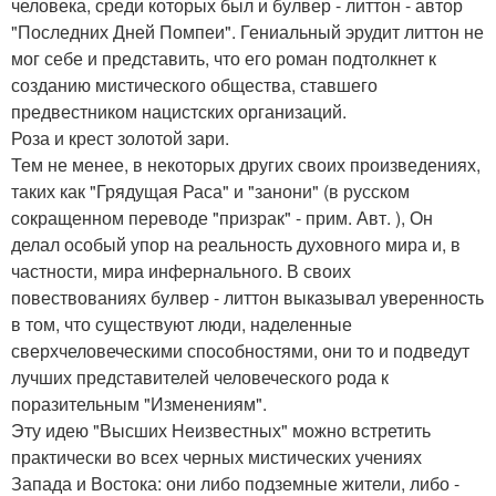
человека, среди которых был и булвер - литтон - автор
"Последних Дней Помпеи". Гениальный эрудит литтон не
мог себе и представить, что его роман подтолкнет к
созданию мистического общества, ставшего
предвестником нацистских организаций.
Роза и крест золотой зари.
Тем не менее, в некоторых других своих произведениях,
таких как "Грядущая Раса" и "занони" (в русском
сокращенном переводе "призрак" - прим. Авт. ), Он
делал особый упор на реальность духовного мира и, в
частности, мира инфернального. В своих
повествованиях булвер - литтон выказывал уверенность
в том, что существуют люди, наделенные
сверхчеловеческими способностями, они то и подведут
лучших представителей человеческого рода к
поразительным "Изменениям".
Эту идею "Высших Неизвестных" можно встретить
практически во всех черных мистических учениях
Запада и Востока: они либо подземные жители, либо -