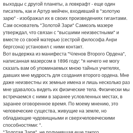
выходцы с другой планеты, а ловкрафт - еще один
писатель, как и Артур мейчен, входивший в "золотую
зарю" - изображал их в своих произведениях гигантами.
Сам основатель "Золотой Зари" Самюэль мазере
утверждал, что связан с "высшими неизвестными" и
вместе со своей матерью (сестрой философа Анри
бергсона) установил с ними контакт.
Вот выдержка из манифеста "Членов Второго Ордена",
написанная мазерсом в 1896 году: "я ничего не могу
сказать вам об упоминаемых мною тайных учителях,
давших мне мудрость для создания второго ордена. Мне
даже неизвестны их земные имена и лишь несколько раз
мне удавалось видеть их физические тела. Физически мы
встречаемся с ними в заранее условленных местах, в
заранее оговоренное время. По моему мнению, это
человеческие существа, живущие на земле, но
обладающие чудовищными и сверхчеловеческими
способностями: ".
"Золотая Заря", не получившая еще такого