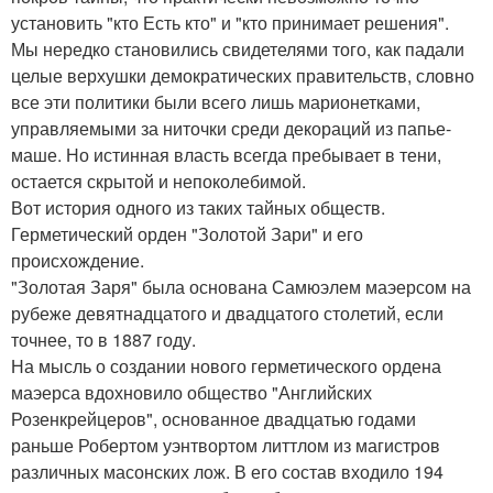
установить "кто Есть кто" и "кто принимает решения".
Мы нередко становились свидетелями того, как падали
целые верхушки демократических правительств, словно
все эти политики были всего лишь марионетками,
управляемыми за ниточки среди декораций из папье-
маше. Но истинная власть всегда пребывает в тени,
остается скрытой и непоколебимой.
Вот история одного из таких тайных обществ.
Герметический орден "Золотой Зари" и его
происхождение.
"Золотая Заря" была основана Самюэлем маэерсом на
рубеже девятнадцатого и двадцатого столетий, если
точнее, то в 1887 году.
На мысль о создании нового герметического ордена
маэерса вдохновило общество "Английских
Розенкрейцеров", основанное двадцатью годами
раньше Робертом уэнтвортом литтлом из магистров
различных масонских лож. В его состав входило 194