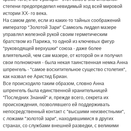
степени предопределил невидимый ход всей мировой
истории ХХ- го века.
На самом деле, если из каких-то тайных соображений
император "Золотой Зари" Самюэль лиддел мазере
управлял железной рукой своим герметическим
братством из Парижа, то одной из ключевых фигур
"руководящей верхушки" союза - даже более
влиятельной, чем сам мазере, от которой он и получил
свои полномочия - была некая таинственная немка Анна
шпренгель - "самое восхитительное существо столетия",
как назвал ее Аристид Бриан.
Все происходило таким образом, словно Анна
шпренгель была единственной хранительницей
"Последних Знаний" и, прежде всего, секрета их
происхождения, позволявшего ей поддерживать
непосредственный контакт с "высшими неизвестными",
с ложами "золотой зари", находившимися в других
странах, со службами внешней разведки, с великими