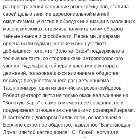
распространения как учение розенкрейцеров, ставила
своей целью занятие церемониальной магией,
оккультизмом, участие в обрядах инициации в различных
масонских ложах, стремясь получить таким образом
тайные знания и способности. Первыми лидерами
ордена были вудман, мазере и винн уэсткотт,
добившиеся того, что "Золотая Заря" поддерживала
тесные контакты со сторонниками антропософского
учения Рудольфа штейнера и членами некоторых
движений, пользовавшихся влиянием в обществе
периода предшествующего расцвету нацизма.
Так, к примеру, один из английских розенкрейцеров
Роберт уэнтворт литтл не только оказывал влияние на
"Золотую Зарю" с самого момента ее создания, но и
поддерживал отношения с немецкими розенкрейцерами.
В частности с доктором Вилли леем, основавшем в
Берлине секретное общество, названное "Блистающая
Ложа" или "общество вриля". С "Ложей" вступил в