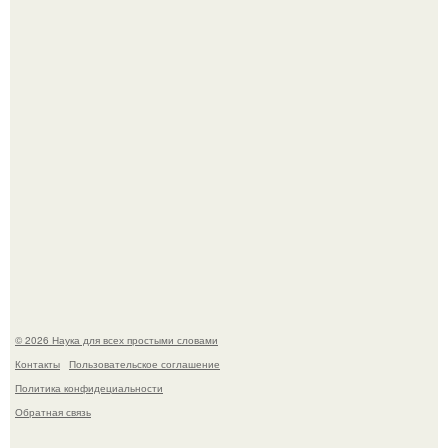
Мистические тайны кельнского собора.
ИИ сделает богаче всех - и особенно тех, кто
зарабатывает меньше всего.
© 2026 Наука для всех простыми словами
Контакты
Пользовательское соглашение
Политика конфидециальности
Обратная связь