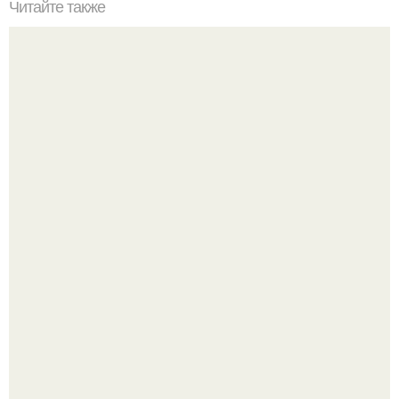
Читайте также
Ивермектин от чесотки. Препараты от чесотки
Высокая, стройная, с фарфоровой кожей и тонкими
аристократичными чертами, эль выглядит так, будто
сошла с полотна художника.