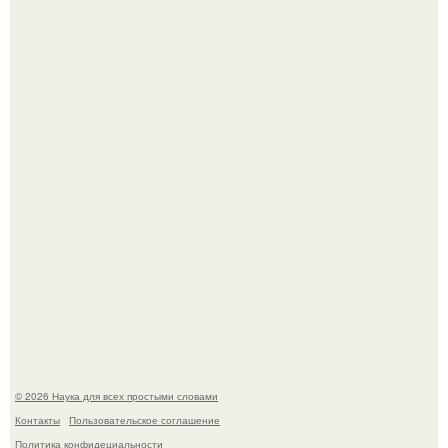
Мистические тайны кельнского собора.
53-Летняя Джоке - одна из многих женщин, которым
помог фонд Spijt van Tattoo, основанный в Роттердаме.
© 2026 Наука для всех простыми словами
Контакты
Пользовательское соглашение
Политика конфидециальности