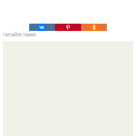
Читайте также
Зверства ЧЕЧЕНЦЕВ. Зверства чеченских боевиков во
время первой чеченской.