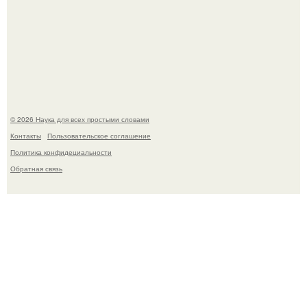
Пока вы читаете это, марсоход Curiosity поднимает
очередную порцию красной пыли. 6.
© 2026 Наука для всех простыми словами
Контакты
Пользовательское соглашение
Политика конфидециальности
Обратная связь