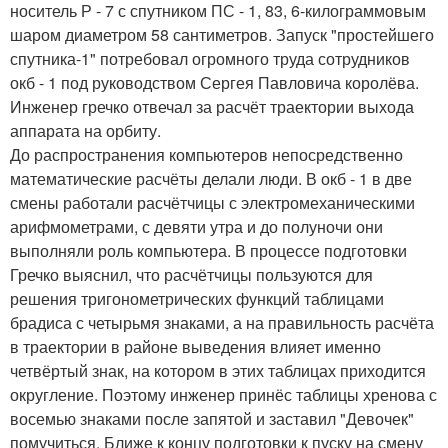
носитель Р - 7 с спутником ПС - 1, 83, 6-килограммовым
шаром диаметром 58 сантиметров. Запуск "простейшего
спутника-1" потребовал огромного труда сотрудников
окб - 1 под руководством Сергея Павловича королёва.
Инженер гречко отвечал за расчёт траектории выхода
аппарата на орбиту.
До распространения компьютеров непосредственно
математические расчёты делали люди. В окб - 1 в две
смены работали расчётчицы с электромеханическими
арифмометрами, с девяти утра и до полуночи они
выполняли роль компьютера. В процессе подготовки
Гречко выяснил, что расчётчицы пользуются для
решения тригонометрических функций таблицами
брадиса с четырьмя знаками, а на правильность расчёта
в траектории в районе выведения влияет именно
четвёртый знак, на котором в этих таблицах приходится
округление. Поэтому инженер принёс таблицы хренова с
восемью знаками после запятой и заставил "Девочек"
помучиться. Ближе к концу подготовки к пуску на смену