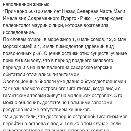
наполненной жизнью.
"Примерно 50-100 млн лет Назад Северная Часть Мали
Имела вид Современного Пуэрто - Рико", - утверждает
палеонтолог маурин о'лири, которая возглавила
исследование.
По словам о'лири, в море жило 1, 6 млн сомов, 12, 3 млн
морских змей и 1, 2 млн пикнодонтов (древний вид
позвоночных рыб. Оценив останки этих существ, ученые
пришли к выводу, что в период позднего мелового
периода и в начале палеогена сахарские морские
обитатели отличались гигантизмом.
Эволюционные биологи уже давно обсуждают феномен
так называемого островного гигантизма, когда виды с
гигантскими телами живут на маленьких островах. Это
можно объяснить достаточно большими запасами
ресурсов или же отсутствием хищников.
"Мы допустили, что достоверно островной гигантизм мог
перейти на острова с воды. Только в том случае, если
существует море с течением, которое заходит на