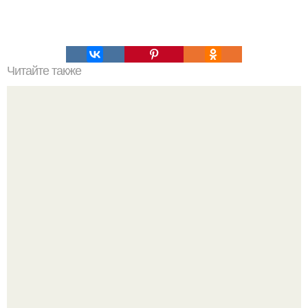
Читайте также
Мифические птицы. В мифологии разных стран большое
место занимают образы птиц.