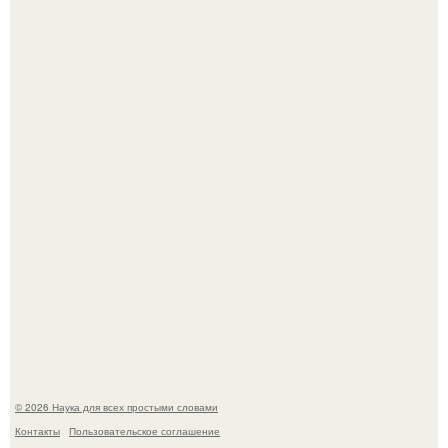
Историки рассказали, какие мифы о древней Греции нам
навязало кино.
Корейский зонд снял свежий кратер на луне от
столкновения с обломком Falcon 9.
© 2026 Наука для всех простыми словами
Контакты
Пользовательское соглашение