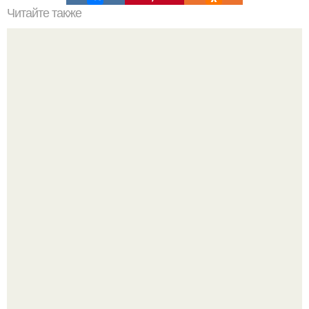
Читайте также
Доказано - жившие 3. 000 лет назад в перу паракасцы не
были людьми.
Под нижним Новгородом нашли женский головной убор
муромы возрастом 1400 лет.