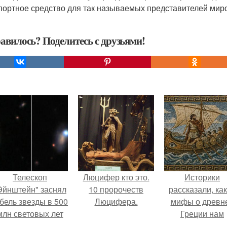
портное средство для так называемых представителей миро
авилось? Поделитесь с друзьями!
Телескоп
Люцифер кто это.
Историки
Эйнштейн" заснял
10 пророчеств
рассказали, ка
бель звезды в 500
Люцифера.
мифы о древн
млн световых лет
Греции нам
от земли.
навязало кино