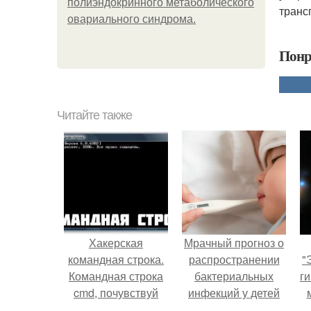
полиэндокринного метаболического
транс
овариального синдрома.
Понр
Читайте также
Хакерская
Мрачный прогноз о
командная строка.
распространении
"
Командная строка
бактериальных
ги
cmd, почувствуй
инфекций у детей
себя хакером.
вышел.