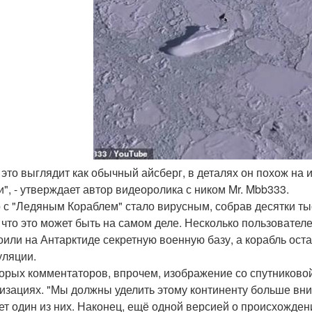
я это выглядит как обычный айсберг, в деталях он похож на
и", - утверждает автор видеоролика с ником Mr. Mbb333.
 с "Ледяным Кораблем" стало вирусным, собрав десятки ты
, что это может быть на самом деле. Несколько пользовате
оили на Антарктиде секретную военную базу, а корабль ост
уляции.
орых комментаторов, впрочем, изображение со спутниковой
изациях. "Мы должны уделить этому континенту больше вним
ет один из них. Наконец, ещё одной версией о происхожде