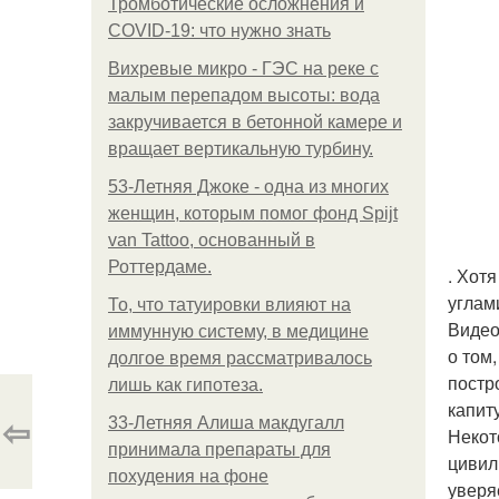
Тромботические осложнения и
COVID-19: что нужно знать
Вихревые микро - ГЭС на реке с
малым перепадом высоты: вода
закручивается в бетонной камере и
вращает вертикальную турбину.
53-Летняя Джоке - одна из многих
женщин, которым помог фонд Spijt
van Tattoo, основанный в
Роттердаме.
. Хот
углам
То, что татуировки влияют на
Видео
иммунную систему, в медицине
о том
долгое время рассматривалось
постр
лишь как гипотеза.
капит
⇦
33-Летняя Алиша макдугалл
Некот
принимала препараты для
цивил
похудения на фоне
уверя