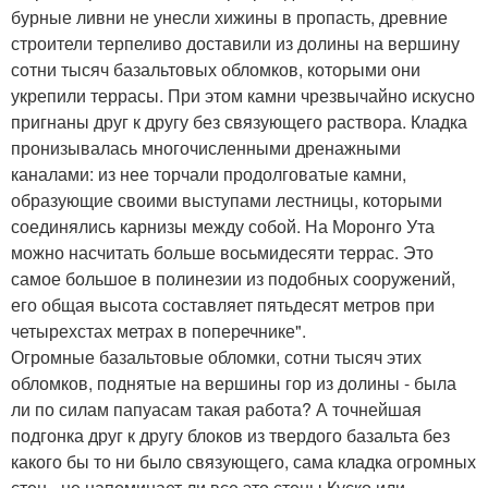
бурные ливни не унесли хижины в пропасть, древние
строители терпеливо доставили из долины на вершину
сотни тысяч базальтовых обломков, которыми они
укрепили террасы. При этом камни чрезвычайно искусно
пригнаны друг к другу без связующего раствора. Кладка
пронизывалась многочисленными дренажными
каналами: из нее торчали продолговатые камни,
образующие своими выступами лестницы, которыми
соединялись карнизы между собой. На Моронго Ута
можно насчитать больше восьмидесяти террас. Это
самое большое в полинезии из подобных сооружений,
его общая высота составляет пятьдесят метров при
четырехстах метрах в поперечнике".
Огромные базальтовые обломки, сотни тысяч этих
обломков, поднятые на вершины гор из долины - была
ли по силам папуасам такая работа? А точнейшая
подгонка друг к другу блоков из твердого базальта без
какого бы то ни было связующего, сама кладка огромных
стен - не напоминает ли все это стены Куско или