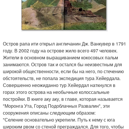
Остров рапа ити открыл англичанин Дж. Ванкувер в 1791
году. В 2002 году на острове жило всего 497 человек.
Жители в основном выращиванием кокосовых пальм
занимаются. Остров так и остался бы неизвестным для
широкой общественности, если бы на него, по стечению
обстоятельств, не попала экспедиция тура Хейердала.
Совершенно неожиданно тур Хейердал наткнулся в
горах этого острова на необычные колоссальные
постройки. В книге аку аку, в главе, которая называется
"Моронга Ута, Город Подоблачных Развалин", эти
сооружения описаны следующим образом:
"Селение основательно укрепили. Путь к нему с юга
широким рвом со стеной преграждался. Для того, чтобы