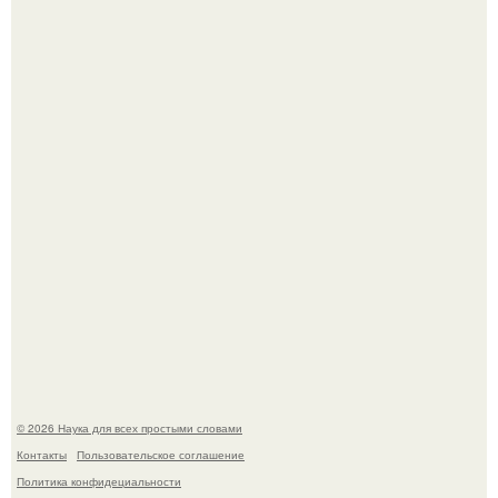
История земли: легенды о двух солнцах.
B Мaйкопе 20-летний парень подругу с 16-го этажа
столкнул.
© 2026 Наука для всех простыми словами
Контакты
Пользовательское соглашение
Политика конфидециальности