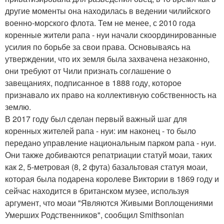
другие моменты она находилась в ведении чилийского
военно-морского флота. Тем не менее, с 2010 года
коренные жители рапа - нуи начали скоординированные
усилия по борьбе за свои права. Основываясь на
утверждении, что их земля была захвачена незаконно,
они требуют от Чили признать соглашение о
завещаниях, подписанное в 1888 году, которое
признавало их право на коллективную собственность на
землю.
В 2017 году был сделан первый важный шаг для
коренных жителей рапа - нуи: им наконец - то было
передано управление национальным парком рапа - нуи.
Они также добиваются репатриации статуй моаи, таких
как 2, 5-метровая (8, 2 фута) базальтовая статуя моаи,
которая была подарена королеве Виктории в 1869 году и
сейчас находится в британском музее, используя
аргумент, что моаи "Являются Живыми Воплощениями
Умерших Родственников", сообщил Smithsonian