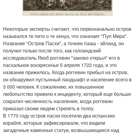
Некоторые эксперты считают, что первоначально остров
назывался те пито о те хенуа, что означает "Пуп Мира".
Название "Остров Пасхи", а точнее пааш - эйланд, он
получил только после того, как голландский
исследователь Якоб роггевин "заново открыл" его в
пасхальное воскресенье 5 апреля 1722 года, и это
название прижилось. Когда роггевин прибыл на остров,
он обнаружил пустынный ландшафт и население всего в
3 000 человек. К сожалению, их повышенное
любопытство привело к инциденту, который еще больше
сократил численность населения, когда роггевин
приказал своим людям стрелять в толпу.
В 1770 году остров пасхи посетили два испанских
корабля, которые зафиксировали, что видели
загадочные каменные статуи, возвышающиеся над