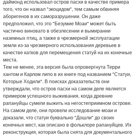
даймонд использовал остров пасхи в качестве примера
того, что он назвал "экоцидом", тем самым обвиняя
аборигенов в их саморазрушении. Он даже
предположил, что это "Безумие Моаи" может быть
частично виновато в обезлесении и вымирании
наземных птиц, а также в чрезмерной эксплуатации
земли из-за чрезмерного использования деревьев в
качестве катков для перемещения статуй на их конечные
места.
Тем не менее, эта версия была опровергнута Терри
хантом и Карлом липо в их книге под названием "Статуи,
Которые Ходили". В поисках доказательств они
утверждали, что остров пасхи на самом деле является
примером успешного выживания, когда древние
рапануйцы сумели выжить на негостеприимном острове.
На самом деле, они провели исследование моаи и
доказали, что статуи буквально "Дошли" до своих
конечных мест, как описано в фольклоре рапануйцев. Их
реконструкция, которая была снята для документального