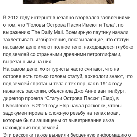
В 2012 году интернет внезапно взорвался заявлениями
о том, что "Головы Острова Пасхи Имеют и Тела", по
выражению The Daily Mail. Всемирную паутину начали
захлестывать изображения, показывающие, что статуи
на самом деле имеют полное тело, находящееся глубоко
под землей со странными древними петроглифами,
вырезанными на них.
На самом деле, хотя туристы часто считают, что на
острове есть только головы статуй, археологи знают, что
под землей спрятаны тела с тех пор, как в 1914 году
начались раскопки, объяснила Джо Анне ван тилбург,
директор проекта "Статуи Острова Пасхи" (Eisp), в
Livescience. В 2010 году Eisp начал раскопки, чтобы
задокументировать сложную резьбу на телах моаи,
которые были защищены от выветривания из-за
нахождения под землей.
Эти раскопки также выявили бесценную информацию о