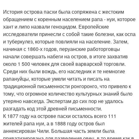
История острова пасхи была сопряжена с жестоким
обращением с коренным населением рапа - нуи, которое
хант и липо назвали геноцидом. Европейские
исследователи принесли с собой такие болезни, как оспа
и туберкулез, которые повлияли на население. Затем,
начиная с 1860-х годов, перуанские работорговцы
начали совершать набеги на остров, в итоге захватив
около 1 500 человек для своей варварской торговли.
Среди них были вождь, его наследник и те немногие
рапануйцы, которые умели читать и писать на
традиционной письменности ронгоронго, что привело к
тому, что огромное количество культурных знаний было
утеряно навсегда. Экспертам до сих пор не удалось
разгадать код этой древней письменности.
К 1877 году на острове пасхи осталось всего 111
жителей рапа нуи, а в 1888 году остров был
аннексирован Чили. Большая часть земли была
приватизирована для разведения овец, в то время как в