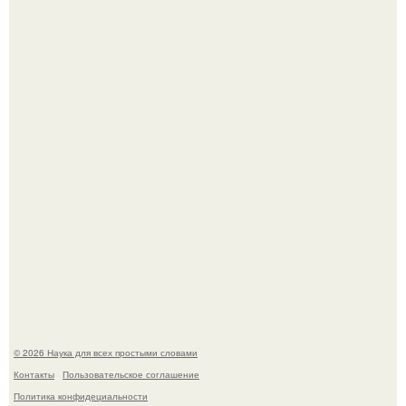
Принцесса дании Изабелла пошла служить в армию.
Mуж жену в Москве из-за ревности зарезал.
© 2026 Наука для всех простыми словами
Контакты
Пользовательское соглашение
Политика конфидециальности