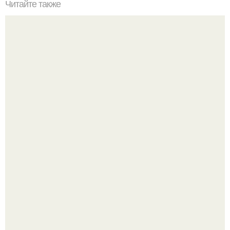
Читайте также
Таинственные подземелья тибета.
Думаете, лето автоматически решит проблему дефицита
витамина D?