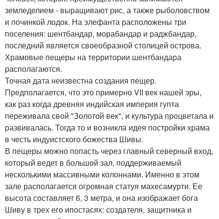
земледелием - выращивают рис, а также рыболовством
и починкой лодок. На элефанта расположены три
поселения: шентбандар, морабандар и раджбандар,
последний является своеобразной столицей острова.
Храмовые пещеры на территории шентбандара
располагаются.
Точная дата неизвестна создания пещер.
Предполагается, что это примерно VII век нашей эры,
как раз когда древняя индийская империя гупта
переживала свой "Золотой век", и культура процветала и
развивалась. Тогда то и возникла идея постройки храма
в честь индуистского божества Шивы.
В пещеры можно попасть через главный северный вход,
который ведет в большой зал, поддерживаемый
несколькими массивными колоннами. Именно в этом
зале располагается огромная статуя махесамурти. Ее
высота составляет 6, 3 метра, и она изображает бога
Шиву в трех его ипостасях: создателя, защитника и