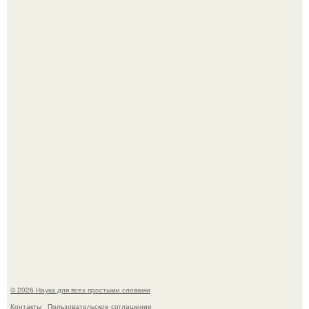
Российские ученые из нии имени Семашко выяснили:
скорость старения напрямую зависит от состояния
сосудов и работы сердца.
Голливуд умеет не только играть роли, но и болеть по-
настоящему.
© 2026 Наука для всех простыми словами
Контакты
Пользовательское соглашение