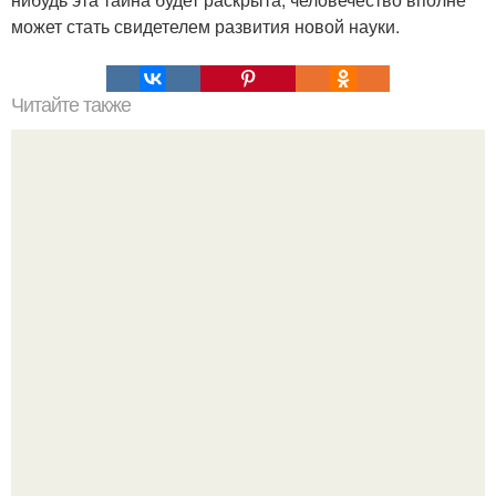
может стать свидетелем развития новой науки.
Читайте также
Онгон. Вхождение в ОНГОН. В бурятском шаманизме
термин онгон означает "Божество, дух".