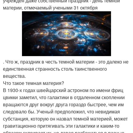
учрежден даже собственный праздник - день темной
материи, отмечаемый учеными 31 октября
. Что ж, праздник в честь темной материи - это далеко не
единственная странность столь таинственного
вещества.
Что такое темная материя?
В 1930-х годах швейцарский астроном по имени фриц
цвикки заметил, что галактики в отдаленном скоплении
вращаются друг вокруг друга гораздо быстрее, чем им
следовало бы. Ученый предположил, что невидимая
субстанция, которую он назвал темной материей, может
гравитационно притягивать эти галактики и каким-то
образом склеивает их, не давая разбежаться в разные