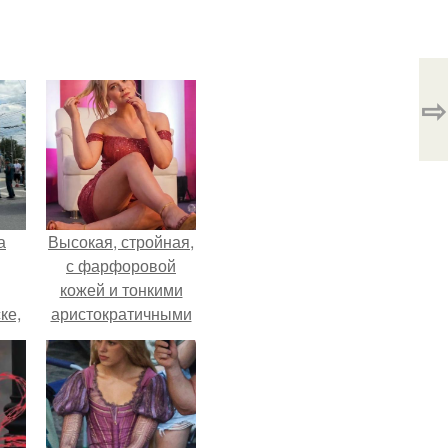
⇨
а
Высокая, стройная,
с фарфоровой
кожей и тонкими
ке,
аристократичными
8
чертами, эль
выглядит так, будто
сошла с полотна
художника.