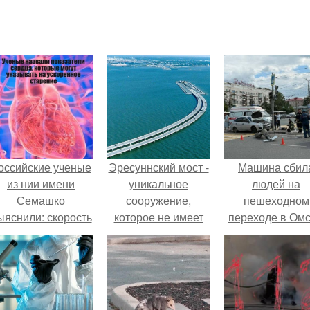
оссийские ученые
Эресуннский мост -
Машина сбил
из нии имени
уникальное
людей на
Семашко
сооружение,
пешеходном
ыяснили: скорость
которое не имеет
переходе в Омс
тарения напрямую
аналогов в мире.
пострадали 
зависит от
человек.
остояния сосудов
и работы сердца.