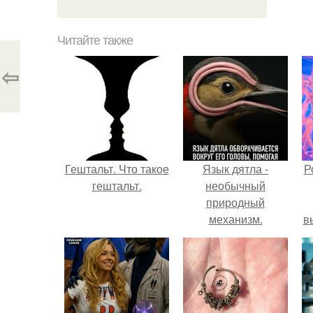
Читайте также
⇦
Гештальт. Что такое
Язык дятла -
Р
гештальт.
необычный
природный
механизм.
в
с
с