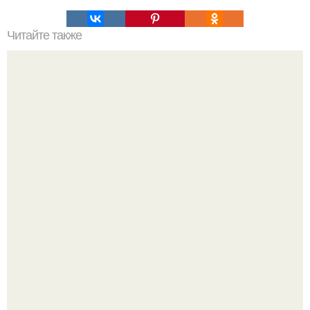
Читайте также
Механизм Уатта. Механизм джеймса Уатта.
Российские ученые из нии имени Семашко выяснили: