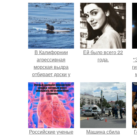
В Калифорнии
Ей было всего 22
агрессивная
года.
"
морская выдра
ги
отбирает доски у
сёрферов и сама
на них плавает.
Российские ученые
Машина сбила
Г