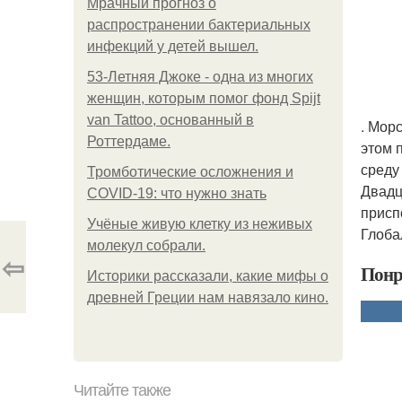
Мрачный прогноз о
распространении бактериальных
инфекций у детей вышел.
53-Летняя Джоке - одна из многих
женщин, которым помог фонд Spijt
van Tattoo, основанный в
. Мор
Роттердаме.
этом 
среду
Тромботические осложнения и
Двадц
COVID-19: что нужно знать
присп
Учёные живую клетку из неживых
Глоба
молекул собрали.
⇦
Понр
Историки рассказали, какие мифы о
древней Греции нам навязало кино.
Читайте также