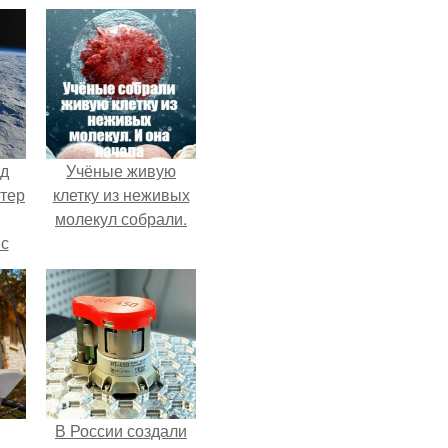
нд
Учёные живую
атер
клетку из неживых
молекул собрали.
 с
 9.
В России создали