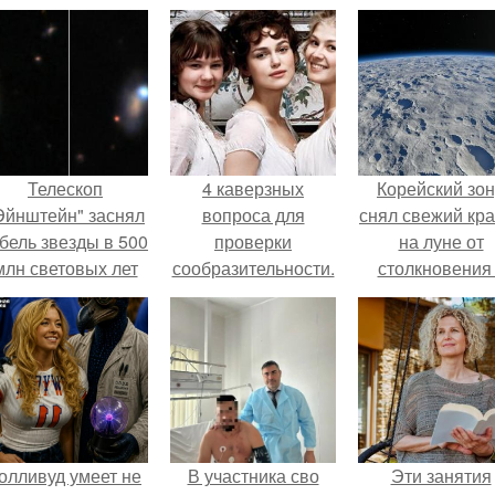
Телескоп
4 каверзных
Корейский зо
Эйнштейн" заснял
вопроса для
снял свежий кр
бель звезды в 500
проверки
на луне от
млн световых лет
сообразительности.
столкновения
от земли.
обломком Falcon
олливуд умеет не
В участника сво
Эти занятия