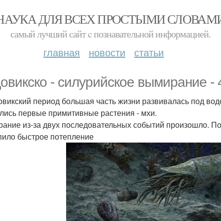
НАУКА ДЛЯ ВСЕХ ПРОСТЫМИ СЛОВАМ
самый лучший сайт c познавательной информацией.
главная
новости
статьи
овикско - силурийское вымирание - 
овикский период большая часть жизни развивалась под водо
лись первые примитивные растения - мхи.
ание из-за двух последовательных событий произошло. По
пило быстрое потепление