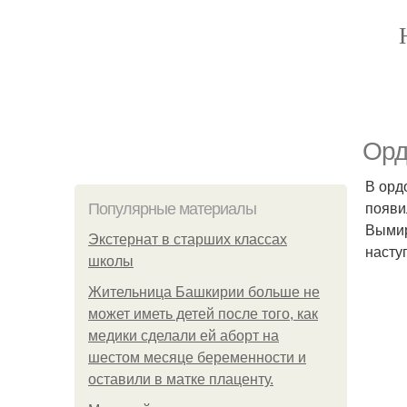
Орд
В орд
появи
Популярные материалы
Вымир
Экстернат в старших классах
насту
школы
Жительница Башкирии больше не
может иметь детей после того, как
медики сделали ей аборт на
шестом месяце беременности и
оставили в матке плаценту.