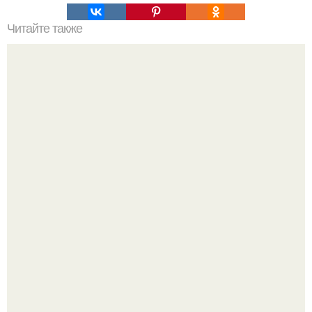
Читайте также
Кикуми Тоторо. Жертва маньяка кикуми тоторо или
номер 72.
Высокая, стройная, с фарфоровой кожей и тонкими