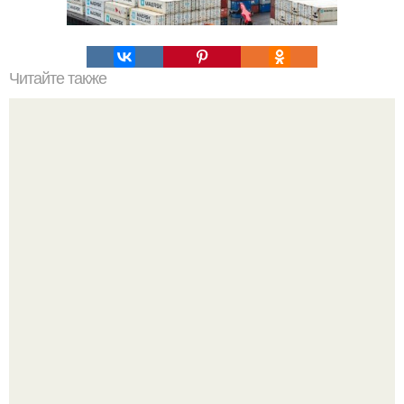
Читайте также
На днях издание Global Times сообщило о необычной
Находке посетителя ресторана в китайской провинции
сычуань, округ лэшань.