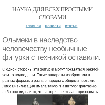
НАУКА ДЛЯ ВСЕХ ПРОСТЫМИ
СЛОВАМИ
главная
новости
статьи
Ольмеки в наследство
человечеству необычные
фигурки с техникой оставили.
С одной стороны эти фигурки могут показаться ракетой,
чем-то подводным. Такие аппараты изображали в
разных формах и разные народы с общими чертами.
Либо цивилизация имела такую "Развитую" фантазию,
либо они видели то, что история не желает признавать