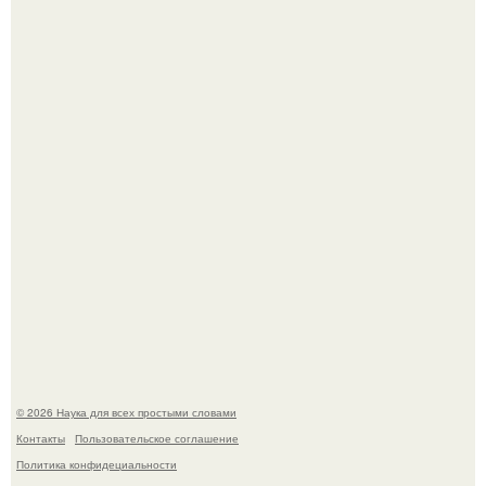
Автомобиль в центре Москвы загорелся.
В сеть просочились свежие кадры со съёмок
киноадаптации "Рапунцель", и всё внимание
моментально оказалось приковано к Тиган крофт.
© 2026 Наука для всех простыми словами
Контакты
Пользовательское соглашение
Политика конфидециальности