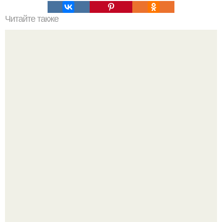
Читайте также
Философия Толстого. Философские идеи в творчестве Л.
Н. Толстого.
Мрачный прогноз о распространении бактериальных