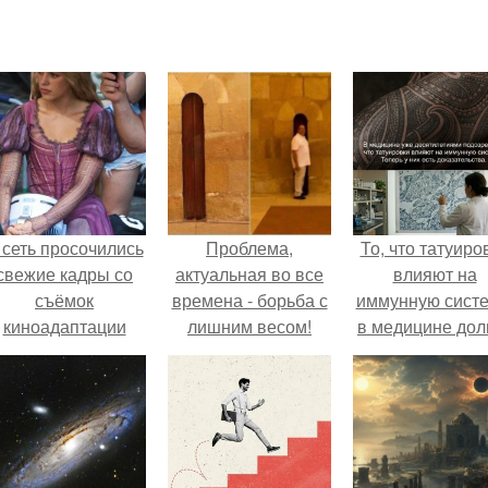
 сеть просочились
Проблема,
То, что татуиро
свежие кадры со
актуальная во все
влияют на
съёмок
времена - борьба с
иммунную систе
киноадаптации
лишним весом!
в медицине дол
Рапунцель", и всё
время
внимание
рассматривало
моментально
лишь как гипоте
оказалось
риковано к Тиган
крофт.