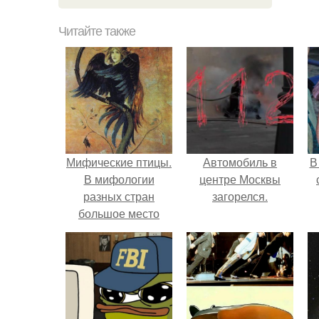
Читайте также
Мифические птицы.
Автомобиль в
В
В мифологии
центре Москвы
разных стран
загорелся.
большое место
занимают образы
"
птиц.
п