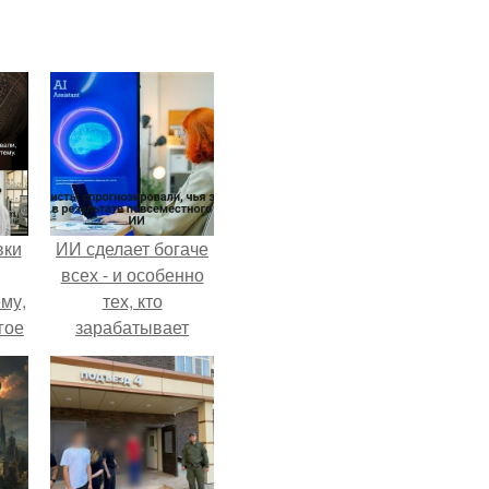
вки
ИИ сделает богаче
всех - и особенно
му,
тех, кто
гое
зарабатывает
меньше всего.
сь
за.