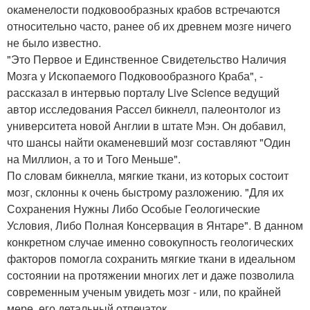
окаменелости подковообразных крабов встречаются
относительно часто, ранее об их древнем мозге ничего
не было известно.
"Это Первое и Единственное Свидетельство Наличия
Мозга у Ископаемого Подковообразного Краба", -
рассказал в интервью порталу Live Science ведущий
автор исследования Рассел бикнелл, палеонтолог из
университета новой Англии в штате Мэн. Он добавил,
что шансы найти окаменевший мозг составляют "Один
на Миллион, а то и Того Меньше".
По словам бикнелла, мягкие ткани, из которых состоит
мозг, склонны к очень быстрому разложению. "Для их
Сохранения Нужны Либо Особые Геологические
Условия, Либо Полная Консервация в Янтаре". В данном
конкретном случае именно совокупность геологических
факторов помогла сохранить мягкие ткани в идеальном
состоянии на протяжении многих лет и даже позволила
современным ученым увидеть мозг - или, по крайней
мере, его детальный отпечаток.