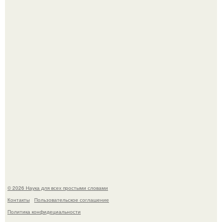
Принцесса дании Изабелла пошла служить в армию.
В сеть просочились свежие кадры со съёмок
киноадаптации "Рапунцель", и всё внимание
моментально оказалось приковано к Тиган крофт.
© 2026 Наука для всех простыми словами
Контакты
Пользовательское соглашение
Политика конфидециальности