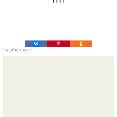
Читайте также
Мифические птицы. В мифологии разных стран большое
место занимают образы птиц.