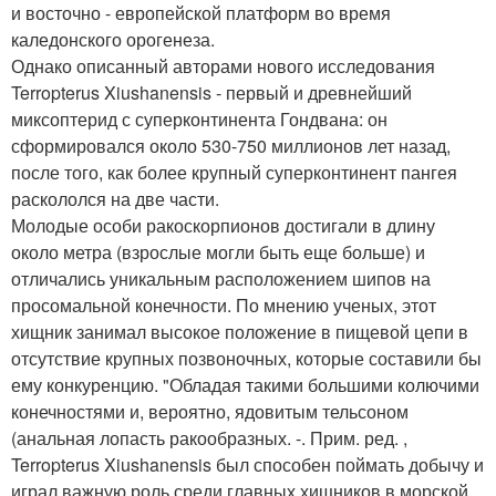
и восточно - европейской платформ во время
каледонского орогенеза.
Однако описанный авторами нового исследования
Terropterus Xiushanensis - первый и древнейший
миксоптерид с суперконтинента Гондвана: он
сформировался около 530-750 миллионов лет назад,
после того, как более крупный суперконтинент пангея
раскололся на две части.
Молодые особи ракоскорпионов достигали в длину
около метра (взрослые могли быть еще больше) и
отличались уникальным расположением шипов на
просомальной конечности. По мнению ученых, этот
хищник занимал высокое положение в пищевой цепи в
отсутствие крупных позвоночных, которые составили бы
ему конкуренцию. "Обладая такими большими колючими
конечностями и, вероятно, ядовитым тельсоном
(анальная лопасть ракообразных. -. Прим. ред. ,
Terropterus Xiushanensis был способен поймать добычу и
играл важную роль среди главных хищников в морской