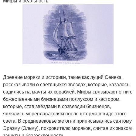
Мифы и реальность.
Древние моряки и историки, такие как луций Сенека,
рассказывали о светящихся звёздах, которые, казалось,
садились на мачты их кораблей. Мифы связывают огни с
божественными близнецами поллуксом и кастором,
которые, став звёздами в созвездии близнецов,
являлись мореплавателям после шторма в виде этого
света. В средневековье же огни приписывались святому
Эразму (Эльму), покровителю моряков, считая их знаком
защиты и благосклонности.