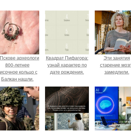
 Пскове археологи
Квадрат Пифагора:
Эти занятия
800-летнее
узнай характер по
старение моз
исочное кольцо с
дате рождения.
замедлили.
Балкан нашли.