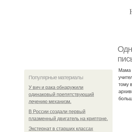
Одн
пис
Мама 
учите
Популярные материалы
тому 
У вич и рака обнаружили
архив
одинаковый препятствующий
больш
лечению механизм.
В России создали первый
плазменный двигатель на криптоне.
Экстернат в старших классах