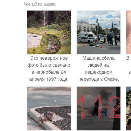
Читайте также
Это невероятное
Машина сбила
В
фото было сделано
людей на
в чернобыле 24
пешеходном
в
апреля 1997 года.
переходе в Омске,
пострадали 8
человек.