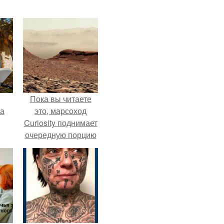
Пока вы читаете
га
это, марсоход
Curiosity поднимает
очередную порцию
красной пыли. 6.