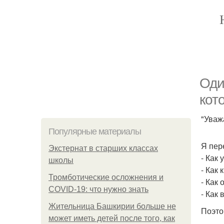
Оди
кот
"Уваж
Популярные материалы
Я пер
Экстернат в старших классах
- Как
школы
- Как
Тромботические осложнения и
- Как
COVID-19: что нужно знать
- Как
Жительница Башкирии больше не
Поэто
может иметь детей после того, как