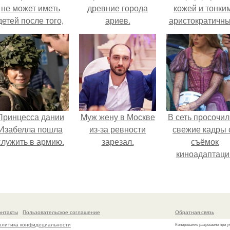
не может иметь
древние города
кожей и тонки
детей после того,
ариев.
аристократичн
ак медики сделали
чертами, эль
й аборт на шестом
выглядит так, б
месяце
сошла с полот
беременности и
художника.
оставили в матке
плаценту.
Принцесса дании
Mуж жену в Москве
В сеть просочил
Изабелла пошла
из-за ревности
свежие кадры 
служить в армию.
зарезал.
съёмок
киноадаптаци
"Рапунцель", и 
внимание
моментальн
оказалось
онтакты
Пользовательское соглашение
Обратная связь
приковано к Ти
олитика конфидециальности
Копирование разрешено при у
крофт.