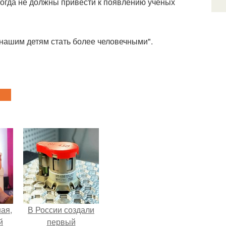
когда не должны привести к появлению учёных
 нашим детям стать более человечными".
ая,
В России создали
й
первый