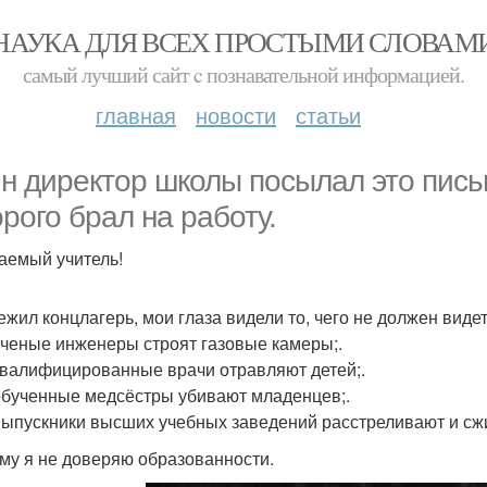
НАУКА ДЛЯ ВСЕХ ПРОСТЫМИ СЛОВАМ
самый лучший сайт c познавательной информацией.
главная
новости
статьи
н директор школы посылал это пись
орого брал на работу.
аемый учитель!
ежил концлагерь, мои глаза видели то, чего не должен видет
 ученые инженеры строят газовые камеры;.
 квалифицированные врачи отравляют детей;.
 обученные медсёстры убивают младенцев;.
 выпускники высших учебных заведений расстреливают и сж
му я не доверяю образованности.