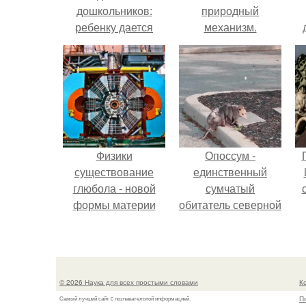
дошкольников:
природный
ребенку дается
механизм.
картинка из двух
к
кадров.
е
Физики
Опоссум -
существование
единственный
глюбола - новой
сумчатый
формы материи
обитатель северной
подтвердили.
америки.
© 2026 Наука для всех простыми словами
К
П
Самый лучший сайт c познавательной информацией.