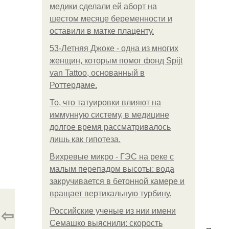
медики сделали ей аборт на
шестом месяце беременности и
оставили в матке плаценту.
53-Летняя Джоке - одна из многих
женщин, которым помог фонд Spijt
van Tattoo, основанный в
Роттердаме.
То, что татуировки влияют на
иммунную систему, в медицине
долгое время рассматривалось
лишь как гипотеза.
Вихревые микро - ГЭС на реке с
малым перепадом высоты: вода
закручивается в бетонной камере и
вращает вертикальную турбину.
⇦
Российские ученые из нии имени
Семашко выяснили: скорость