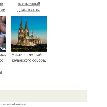
ми
плазменный
ыми
двигатель на
криптоне.
удто
на
ись
Мистические тайны
со
кельнского собора.
и
всё
о
ган
казании обратной гиперссылки.