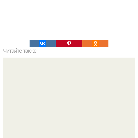
Читайте также
Мифические птицы. В мифологии разных стран большое
место занимают образы птиц.