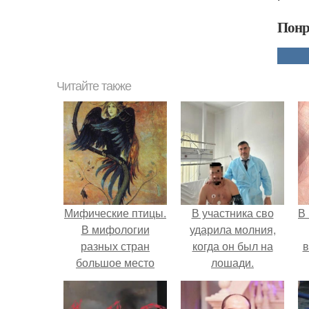
Понр
Читайте также
Мифические птицы.
В участника сво
В
В мифологии
ударила молния,
разных стран
когда он был на
в
большое место
лошади.
занимают образы
птиц.