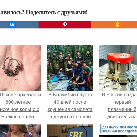
авилось? Поделитесь с друзьями!
 Пскове археологи
B Kолумбии спустя
В России созд
800-летнее
40 дней после
первый
исочное кольцо с
крушения самолета
плазменный
Балкан нашли.
в джунглях нашли
двигатель на
выживших детей.
криптоне.