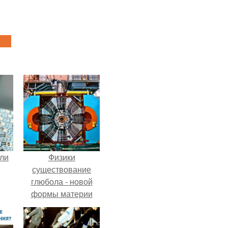
али
Физики
существование
глюбола - новой
формы материи
подтвердили.