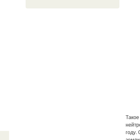
Такое
нейтр
году.
земли