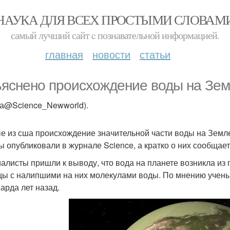
НАУКА ДЛЯ ВСЕХ ПРОСТЫМИ СЛОВАМ
самый лучший сайт c познавательной информацией.
главная
новости
статьи
яснено происхождение воды на Зем
ка@Science_Newworld).
е из сша происхождение значительной части воды на Земл
ы опубликовали в журнале Science, а кратко о них сообщает
алисты пришли к выводу, что вода на планете возникла из
цы с налипшими на них молекулами воды. По мнению ученых
арда лет назад.