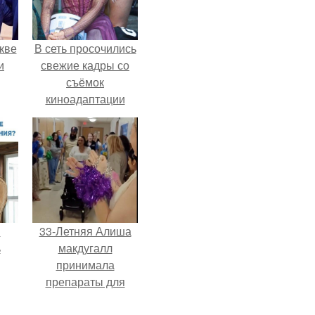
кве
В сеть просочились
и
свежие кадры со
съёмок
киноадаптации
"Рапунцель", и всё
внимание
моментально
оказалось
приковано к Тиган
крофт.
и
33-Летняя Алиша
ь
макдугалл
принимала
препараты для
ьма
похудения на фоне