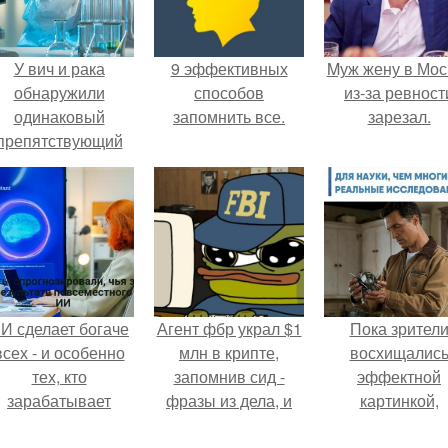
У вич и рака
9 эффективных
Mуж жену в Мос
обнаружили
способов
из-за ревност
одинаковый
запомнить все.
зарезал.
препятствующий
ечению механизм.
И сделает богаче
Агент фбр украл $1
Пока зрител
всех - и особенно
млн в крипте,
восхищалис
тех, кто
запомнив сид -
эффектной
зарабатывает
фразы из дела, и
картинкой,
меньше всего.
советовался с
создатели фил