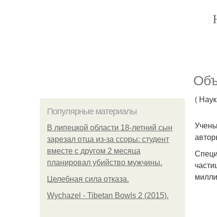
Объ
( Нау
Популярные материалы
Учены
В липецкой области 18-летний сын
автор
зарезал отца из-за ссоры: студент
вместе с другом 2 месяца
Специ
планировал убийство мужчины.
части
милли
Целебная сила отказа.
Wychazel - Tibetan Bowls 2 (2015).