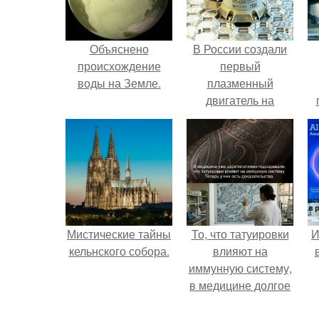
Объяснено
В России создали
происхождение
первый
воды на Земле.
плазменный
двигатель на
криптоне.
л
Мистические тайны
То, что татуировки
И
кельнского собора.
влияют на
иммунную систему,
в медицине долгое
время