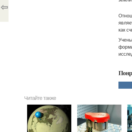
⇦
Отнош
являе
как с
Учены
форми
иссле
Понр
Читайте также