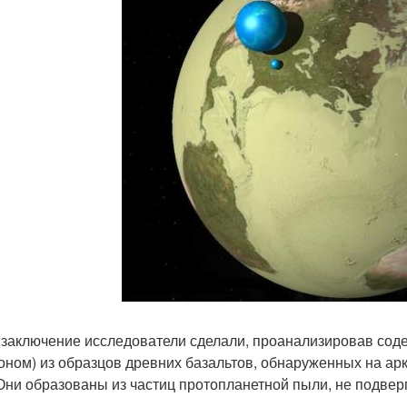
 заключение исследователи сделали, проанализировав сод
оном) из образцов древних базальтов, обнаруженных на ар
 Они образованы из частиц протопланетной пыли, не подве
.