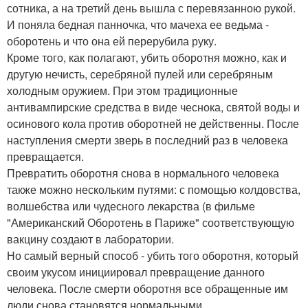
сотника, а на третий день вышла с перевязанною рукой.
И поняла бедная панночка, что мачеха ее ведьма -
оборотень и что она ей перерубила руку.
Кроме того, как полагают, убить оборотня можно, как и
другую нечисть, серебряной пулей или серебряным
холодным оружием. При этом традиционные
антивампирские средства в виде чеснока, святой воды и
осинового кола против оборотней не действенны. После
наступления смерти зверь в последний раз в человека
превращается.
Превратить оборотня снова в нормального человека
также можно нескольким путями: с помощью колдовства,
волшебства или чудесного лекарства (в фильме
"Американский Оборотень в Париже" соответствующую
вакцину создают в лаборатории.
Но самый верный способ - убить того оборотня, который
своим укусом инициировал превращение данного
человека. После смерти оборотня все обращенные им
люди снова становятся нормальными.