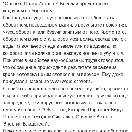
"Слове о Полку Игореве" Всеслав представлен
колдуном и оборотнем.
Говорят, что существует несколько способов стать
оборотнем: посредством магии; в результате проклятия,
укуса оборотня или будучи зачатым от него. Кроме того,
оборотнем можно стать, съев мозг волка, сделав глоток
воды из волчьего следа в земле или из водоема, из
которого пила волчья стая, накинув волчью шубу и т. д.
При этом в наиболее наукообразных трудах говорится,
что обращение происходит в результате заражения
крови человека неким зловредным вирусом. Ему даже
придумали название WW (Word of Wolfs.
Он либо передается либо по наследству, либо, проникая
в кровь, либо прививается искусственно. Причем он еще
зловреднее, чем вирус вич, поскольку, как сказано в
одном источнике, "Областью, Которую Поражает Вирус,
Является не Тело, как Считали в Средние Века, а
Энергия Владетеля".
Некоторые исследователи также полагают, что оборотни