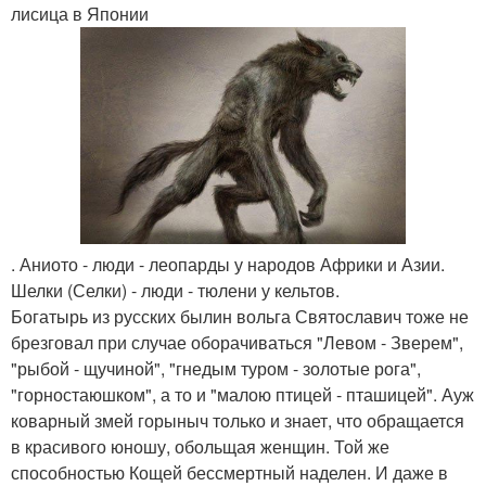
лисица в Японии
. Аниото - люди - леопарды у народов Африки и Азии.
Шелки (Селки) - люди - тюлени у кельтов.
Богатырь из русских былин вольга Святославич тоже не
брезговал при случае оборачиваться "Левом - Зверем",
"рыбой - щучиной", "гнедым туром - золотые рога",
"горностаюшком", а то и "малою птицей - пташицей". Ауж
коварный змей горыныч только и знает, что обращается
в красивого юношу, обольщая женщин. Той же
способностью Кощей бессмертный наделен. И даже в