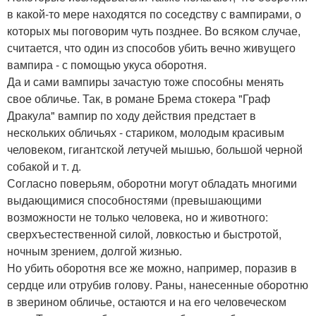
в какой-то мере находятся по соседству с вампирами, о
которых мы поговорим чуть позднее. Во всяком случае,
считается, что один из способов убить вечно живущего
вампира - с помощью укуса оборотня.
Да и сами вампиры зачастую тоже способны менять
свое обличье. Так, в романе Брема стокера "Граф
Дракула" вампир по ходу действия предстает в
нескольких обличьях - стариком, молодым красивым
человеком, гигантской летучей мышью, большой черной
собакой и т. д.
Согласно поверьям, оборотни могут обладать многими
выдающимися способностями (превышающими
возможности не только человека, но и животного:
сверхъестественной силой, ловкостью и быстротой,
ночным зрением, долгой жизнью.
Но убить оборотня все же можно, например, поразив в
сердце или отрубив голову. Раны, нанесенные оборотню
в зверином обличье, остаются и на его человеческом