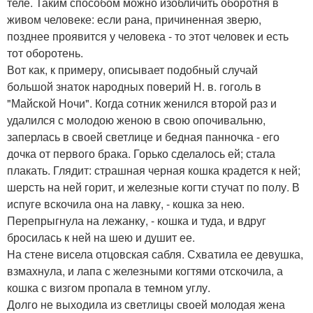
теле. Таким способом можно изобличить оборотня в
живом человеке: если рана, причиненная зверю,
позднее проявится у человека - то этот человек и есть
тот оборотень.
Вот как, к примеру, описывает подобный случай
большой знаток народных поверий Н. в. гоголь в
"Майской Ночи". Когда сотник женился второй раз и
удалился с молодою женою в свою опочивальню,
заперлась в своей светлице и бедная панночка - его
дочка от первого брака. Горько сделалось ей; стала
плакать. Глядит: страшная черная кошка крадется к ней;
шерсть на ней горит, и железные когти стучат по полу. В
испуге вскочила она на лавку, - кошка за нею.
Перепрыгнула на лежанку, - кошка и туда, и вдруг
бросилась к ней на шею и душит ее.
На стене висела отцовская сабля. Схватила ее девушка,
взмахнула, и лапа с железными когтями отскочила, а
кошка с визгом пропала в темном углу.
Долго не выходила из светлицы своей молодая жена