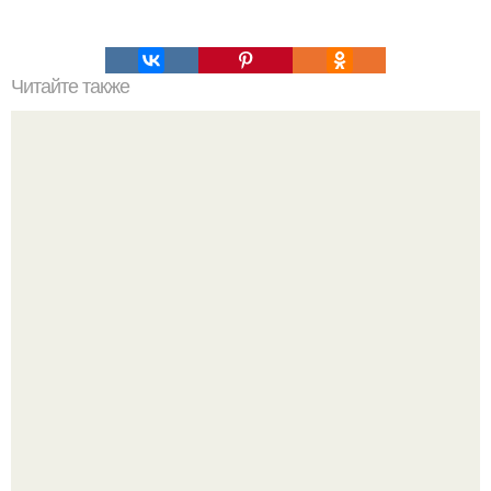
Читайте также
Это весёлое фото закончилось не так уж весело для
девушки на переднем плане.