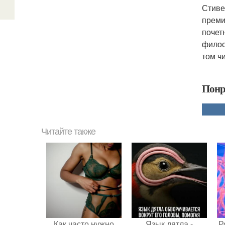
Стиве
преми
почет
филос
том ч
Понр
Читайте также
Как часто нужно
Язык дятла -
Р