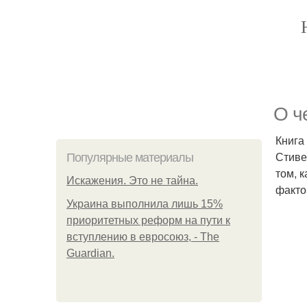
О ч
Книга
Стиве
Популярные материалы
том, 
Искажения. Это не тайна.
факто
Украина выполнила лишь 15%
приоритетных реформ на пути к
вступлению в евросоюз, - The
Guardian.