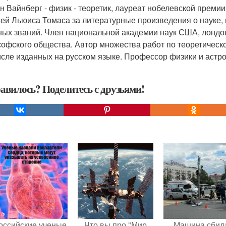
н Вайнберг - физик - теоретик, лауреат нобелевской прем
ей Льюиса Томаса за литературные произведения о науке, 
ных званий. Член национальной академии наук США, лондон
офского общества. Автор множества работ по теоретическо
исле изданных на русском языке. Профессор физики и астро
авилось? Поделитесь с друзьями!
оссийские ученые
Что вы про "Мир
Машина сбил