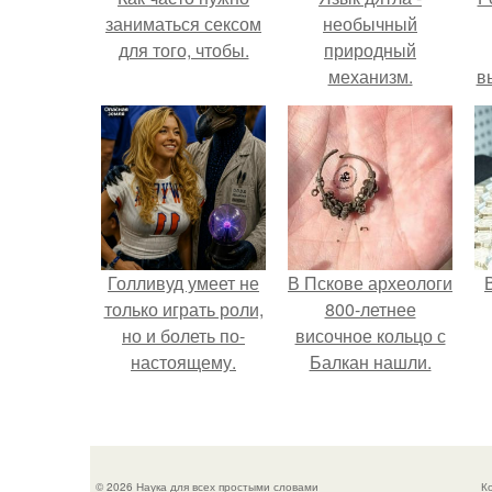
заниматься сексом
необычный
для того, чтобы.
природный
механизм.
в
с
с
Голливуд умеет не
В Пскове археологи
только играть роли,
800-летнее
но и болеть по-
височное кольцо с
настоящему.
Балкан нашли.
© 2026 Наука для всех простыми словами
К