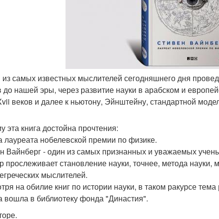
н из самых известных мыслителей сегодняшнего дня проведе
в до нашей эры, через развитие науки в арабском и европе
 Xvii веков и далее к ньютону, Эйнштейну, стандартной модел
у эта книга достойна прочтения:
га лауреата нобелевской премии по физике.
н Вайнберг - один из самых признанных и уважаемых учены
ор прослеживает становление науки, точнее, метода науки,
егреческих мыслителей.
тря на обилие книг по истории науки, в таком ракурсе тем
га вошла в библиотеку фонда "Династия".
торе.