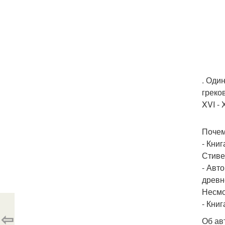
. Оди
греко
XVI -
Почем
- Кни
Стиве
- Авт
древн
Несмо
- Кни
⇦
Об ав