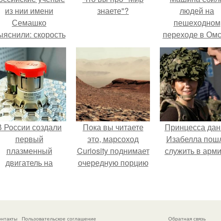
из нии имени
знаете"?
людей на
Семашко
пешеходном
ыяснили: скорость
переходе в Омс
тарения напрямую
пострадали 
зависит от
человек.
остояния сосудов
и работы сердца.
В России создали
Пока вы читаете
Принцесса дан
первый
это, марсоход
Изабелла пош
плазменный
Curiosity поднимает
служить в арм
двигатель на
очередную порцию
криптоне.
красной пыли. 6.
онтакты
Пользовательское соглашение
Обратная связь