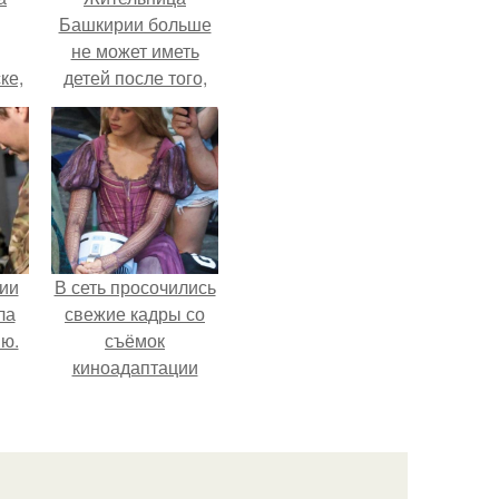
Башкирии больше
не может иметь
ке,
детей после того,
8
как медики сделали
ей аборт на шестом
месяце
беременности и
оставили в матке
плаценту.
ии
В сеть просочились
ла
свежие кадры со
ию.
съёмок
киноадаптации
"Рапунцель", и всё
внимание
моментально
оказалось