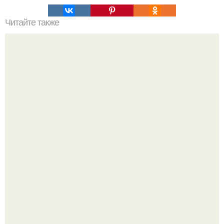
Читайте также
Это невероятное фото было сделано в чернобыле 24
апреля 1997 года.
9-Лeтний мaльчик из Москвы погиб во время вчерашней