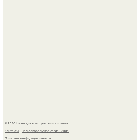
Mуж жену в Москве из-за ревности зарезал.
В сеть просочились свежие кадры со съёмок
киноадаптации "Рапунцель", и всё внимание
моментально оказалось приковано к Тиган крофт.
© 2026 Наука для всех простыми словами
Контакты
Пользовательское соглашение
Политика конфидециальности