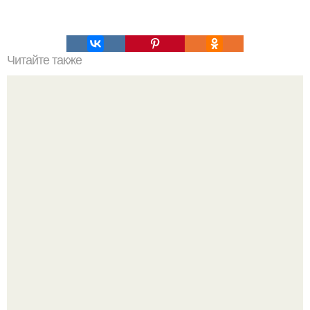
Читайте также
Полярная звезда, как найти на небе. Полярная звезда:
10 фактов о самой известной звезде ночного неба.