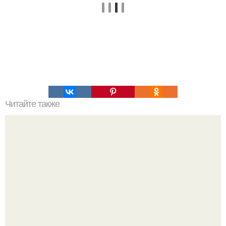
Читайте также
Люди намеренно пролили кислоту на морду доверчивого
кота, который просто попросил у них еды.