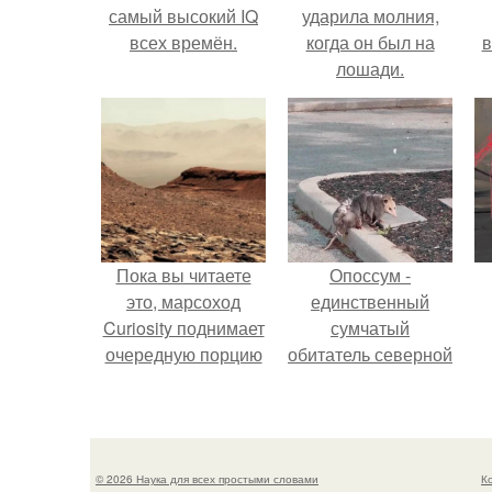
самый высокий IQ
ударила молния,
всех времён.
когда он был на
в
лошади.
Пока вы читаете
Опоссум -
это, марсоход
единственный
Curiosity поднимает
сумчатый
очередную порцию
обитатель северной
красной пыли. 6.
америки.
© 2026 Наука для всех простыми словами
К