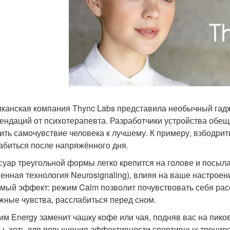
канская компания Thync Labs представила необычный гадж
ендаций от психотерапевта. Разработчики устройства обеща
ить самочувствие человека к лучшему. К примеру, взбодрит
абиться после напряжённого дня.
суар треугольной формы легко крепится на голове и посыл
енная технология Neurosignaling), влияя на ваше настроен
мый эффект: режим Calm позволит почувствовать себя рас
жные чувства, расслабиться перед сном.
им Energy заменит чашку кофе или чая, подняв вас на пико
ы, хоть для повышения эффективности спортивных трениров