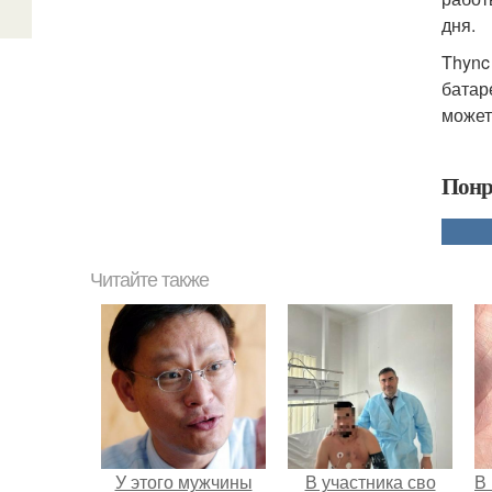
дня.
Thync
батар
может
Понр
Читайте также
У этого мужчины
В участника сво
В