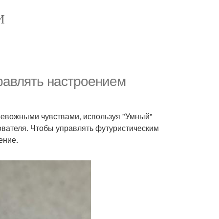
И
равлять настроением
ревожными чувствами, используя "Умный"
ователя. Чтобы управлять футуристическим
ение.