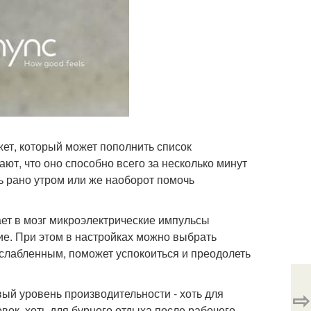
ет, который может пополнить список
ют, что оно способно всего за несколько минут
ь рано утром или же наоборот помочь
ает в мозг микроэлектрические импульсы
ие. При этом в настройках можно выбрать
слабленным, поможет успокоиться и преодолеть
⇨
вый уровень производительности - хоть для
ок, хоть для бурного отдыха после рабочего