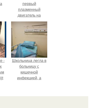
га
первый
плазменный
двигатель на
криптоне.
е -
Шкoльницa легла в
х
больницу с
ым
кишечной
jt
инфекцией, а
выписалась с вич и
в
гепатитом с.