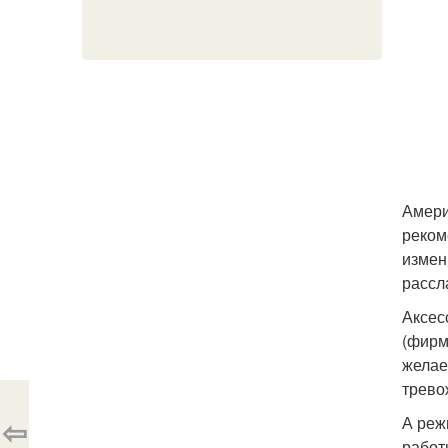
Амери
реком
измен
рассл
Аксес
(фирм
желае
трево
⇦
А реж
работ