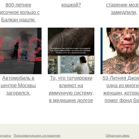
800-летнее
кошкой?
старение моз
исочное кольцо с
замедлили.
Балкан нашли.
Автомобиль в
То, что татуировки
53-Летняя Джок
центре Москвы
влияют на
одна из многи
загорелся.
иммунную систему,
женщин, котор
в медицине долгое
помог фонд Spi
время
van Tattoo,
рассматривалось
основанный 
лишь как гипотеза.
Роттердаме.
онтакты
Пользовательское соглашение
Обратная связь