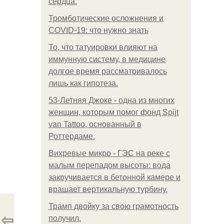
сердца.
Тромботические осложнения и
COVID-19: что нужно знать
То, что татуировки влияют на
иммунную систему, в медицине
долгое время рассматривалось
лишь как гипотеза.
53-Летняя Джоке - одна из многих
женщин, которым помог фонд Spijt
van Tattoo, основанный в
Роттердаме.
Вихревые микро - ГЭС на реке с
малым перепадом высоты: вода
закручивается в бетонной камере и
вращает вертикальную турбину.
Трамп двойку за свою грамотность
⇦
получил.