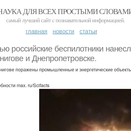
НАУКА ДЛЯ ВСЕХ ПРОСТЫМИ СЛОВАМ
самый лучший сайт c познавательной информацией.
главная
новости
статьи
ью российские беспилотники нанесл
нигове и Днепропетровске.
нигове поражены промышленные и энергетические объекты. 
бности max. ru/Scifacts