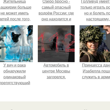
Жительница
Озеро бросно -
Голливуд умеет
ашкирии больше
самый опасный
только играть р
не может иметь
водоём России: где
но и болеть по
детей после того,
оно находится и
настоящему.
ак медики сделали
почему к нему
й аборт на шестом
лучше не
месяце
приближаться.
беременности и
оставили в матке
плаценту.
У вич и рака
Автомобиль в
Принцесса дан
обнаружили
центре Москвы
Изабелла пош
одинаковый
загорелся.
служить в арм
препятствующий
ечению механизм.