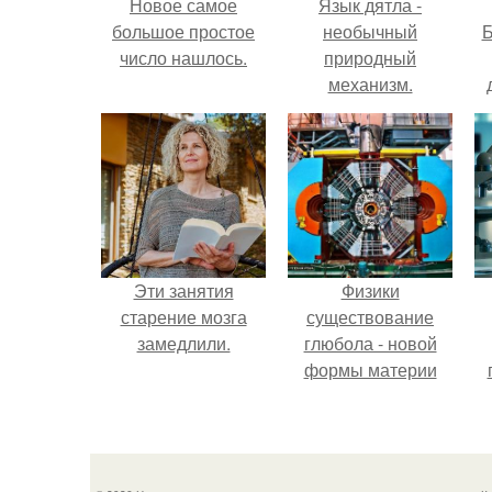
Новое самое
Язык дятла -
большое простое
необычный
Б
число нашлось.
природный
механизм.
к
е
Эти занятия
Физики
старение мозга
существование
замедлили.
глюбола - новой
формы материи
подтвердили.
л