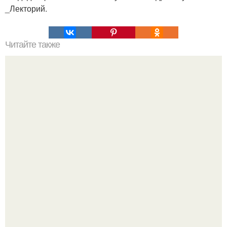
_Лекторий.
Читайте также
Это невероятное фото было сделано в чернобыле 24
апреля 1997 года.