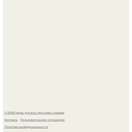
Корейский зонд снял свежий кратер на луне от
столкновения с обломком Falcon 9.
Вихревые микро - ГЭС на реке с малым перепадом
высоты: вода закручивается в бетонной камере и
вращает вертикальную турбину.
© 2026 Наука для всех простыми словами
Контакты
Пользовательское соглашение
Политика конфидециальности