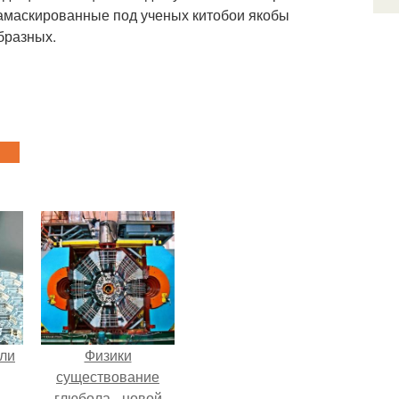
 замаскированные под ученых китобои якобы
бразных.
али
Физики
существование
глюбола - новой