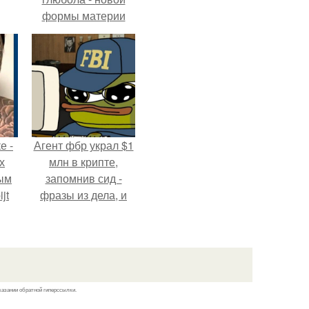
формы материи
подтвердили.
е -
Агент фбр украл $1
х
млн в крипте,
ым
запомнив сид -
jt
фразы из дела, и
советовался с
в
Chatgpt, как их
потратить.
казании обратной гиперссылки.