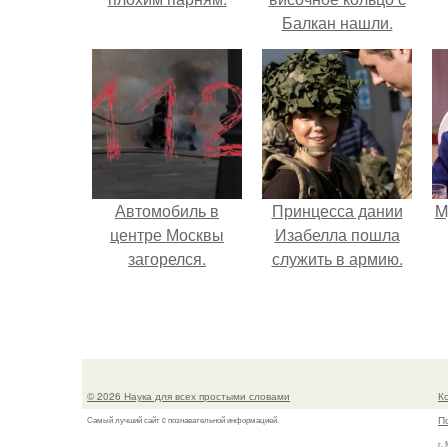
Балкан нашли.
Автомобиль в
Принцесса дании
M
центре Москвы
Изабелла пошла
загорелся.
служить в армию.
© 2026 Наука для всех простыми словами
К
П
Самый лучший сайт c познавательной информацией.
г.