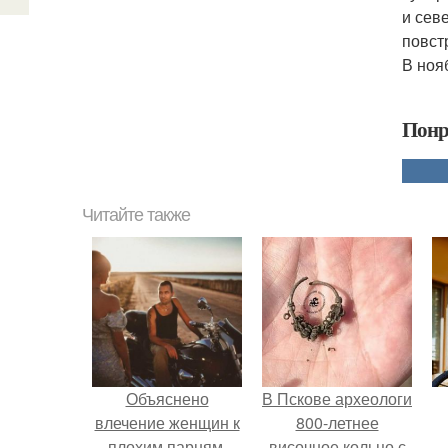
и сев
повст
В ноя
Понр
Читайте также
Объяснено
В Пскове археологи
влечение женщин к
800-летнее
плохим парням.
височное кольцо с