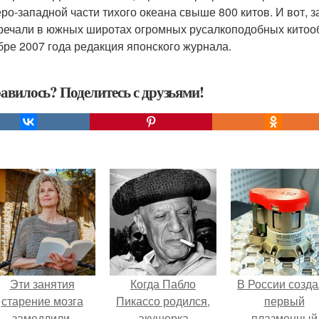
еро-западной части тихого океана свыше 800 китов. И вот,
речали в южных широтах огромных русалкоподобных китоо
бре 2007 года редакция японского журнала.
авилось? Поделитесь с друзьями!
Эти занятия
Когда Пабло
В России созд
старение мозга
Пикассо родился,
первый
замедлили.
акушерка
плазменный