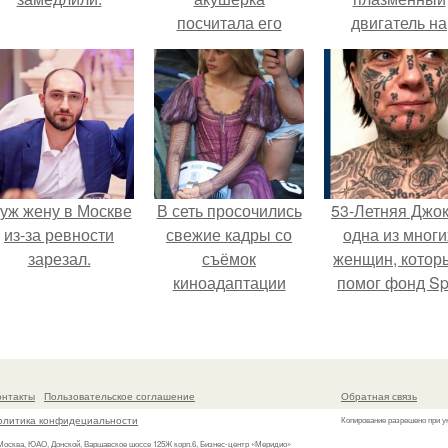
посчитала его
двигатель на
мертворожденным.
криптоне.
уж жену в Москве
В сеть просочились
53-Летняя Джок
из-за ревности
свежие кадры со
одна из многи
зарезал.
съёмок
женщин, котор
киноадаптации
помог фонд Spi
"Рапунцель", и всё
van Tattoo,
внимание
основанный 
моментально
Роттердаме.
оказалось
онтакты
Пользовательское соглашение
Обратная связь
приковано к Тиган
олитика конфидециальности
Копирование разрешено при у
крофт.
 Москва, ЮАО, Донской, Варшавское шоссе 125Ж корп.6, Бизнес-центр «Меридио»