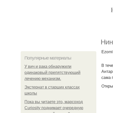
Нин
Ezomir
Популярные материалы
В теч
У вич и рака обнаружили
Антар
одинаковый препятствующий
сама 
лечению механизм.
Откры
Экстернат в старших классах
школы
Пока вы читаете это, марсоход
Curiosity поднимает очередную