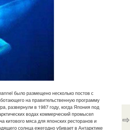
channel было размещено несколько постов с
работающего на правительственную программу
a, развернули в 1987 году, когда Япония под
арктических водах коммерческий промысел
⇨
ыча китового мяса для японских ресторанов и
одящего солнца ежегодно убивает в Антарктике