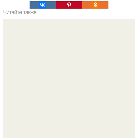
Читайте также
Философия Толстого. Философские идеи в творчестве Л.
Н. Толстого.
Автомобиль в центре Москвы загорелся.